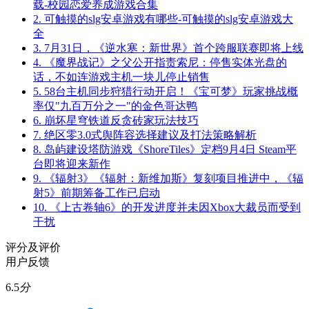
载-校园恋爱养成游戏合集
2.
可触摸的slg安卓游戏有哪些-可触摸的slg安卓游戏大
全
3.
7月31日，《逆水寒：新世界》首个跨服联赛即将上线
4.
《魔界战记》之父公开指责索尼：停售实体光盘的
话，不如连游戏主机一块儿停止销售
5.
58台主机同步狩猎行动开启！《宝可梦》玩家挑战概
率仅"九百万分之一"的金色哥达鸭
6.
崩坏星穹铁道反贪砖家玩法技巧
7.
绝区零3.0式舆阵容选择建议及打法策略解析
8.
岛屿建设塔防游戏《ShoreTiles》定档9月4日 Steam平
台即将迎来新作
9.
《辐射3》《辐射：新维加斯》复刻项目推进中，《辐
射5》前期筹备工作已启动
10.
《上古卷轴6》的开发进度并未因Xbox大裁员而受到
干扰
评分及评价
用户反馈
6.5
分