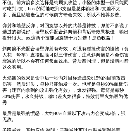
不值。前方箭多次选择是纯属负收益，小怪的体型一般只能同
时吃到2支，boss的话能吃到3支但是总体输出和2支差不太
多，而且贴墙走位的时候前方箭会失效，所以不推荐多选。
弹射和墙壁反弹，对回旋镖以外的武器是神技，弹射不多说了
选过的都说好，墙壁反弹配合斜向箭和背后箭效果极佳，输出
提升很大。ps.这两个技能回旋镖千万别选！是负收益！
斜向箭不光配合墙壁弹射有奇效，对没有碰撞伤害的怪物（食
人花，弩车）直接贴脸可以三倍伤害，注意斜向箭是不会伤害
衰减的所以不会有任何负面效果。背后箭同理，但是没斜向箭
这么实用。
火焰箭的效果是命中后一秒内对目标造成6次15%的目前攻击
伤害，然后消失，每秒只能触发一次。也就是每秒90%面板伤
害（迷宫内拿到的攻击强化有效），爆发很强。毒箭是每秒
30%伤害，永久持续，输出差火焰很多，特效箭里火焰最为优
秀
最后是最强的愤怒，大约40%血量以下攻击力会变成2倍，强
无敌。
子弹减速，宠物庇佑 说明：子弹减速可以肉眼感受到差距，