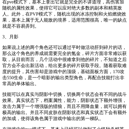
在pve模式下，基本上拿出它就是完全的不讲道理，高伤害加
随机的属性效果，使得它可以应对绝大多数的副本和精英敌
人。此外，在PVP模式下，随机出现的冰冻控制和火焰燃烧效
果，基本上属于无人能敌的境界，适用范围很高，唯一的缺点
就是不容易弄到。
3、月影
如果说上述的两个角色还可以通过平时做活动肝到碎片的话，
那么这个角色的养成就需要完全的氪金，碎片方面非常难以获
取，从目前而言，几个活动中很难拿到他的碎片，不知道之后
官方会不会出新活动，给出更多的碎片获取手段。随着获取难
度的提升，其伤害却是游戏中的顶级，基础面板方面，170攻
击550生命，是一个暗影的输出类型角色，再配合技能打出非
常高的单体输出。
技能可以在真实与阴影中切换，切换两个状态会有不同的战斗
效果。真实状态下，档案属性，能力，阴影状态下额外增强，
攻击力属于一个增强版的猎狼，而且不用降血量，就可以拥有
极高的输出。并且不同皮肤在阴影状态和真实状态下会有额外
的加成，使得该角色属于游戏中输出的第一梯队。