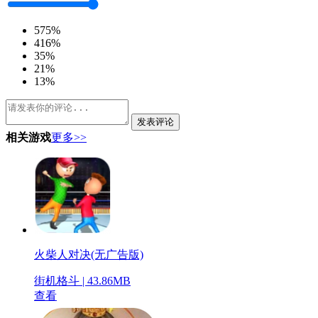
5
75%
4
16%
3
5%
2
1%
1
3%
发表评论
相关游戏
更多>>
火柴人对决(无广告版)
街机格斗 | 43.86MB
查看