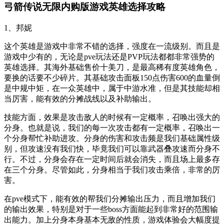
弓箭传说无限内购版游戏英雄选择攻略
1、邦妮
这个英雄是游戏中非常不错的选择，强度在一流级别。而且是
游戏中少有的，无论是pve玩法还是PVP玩法都都非常强势的
英雄选择。其海外基础售价十美刀，是最高稀有度英雄角色，
要换的话要不少碎片。其基础攻击面板150点伤害600的血量倒
是中规中矩，在一众英雄中，属于中游水准，但是其技能却相
当厉害，能有效的分摊战线以及补助输出。
技能方面，效果是攻击敌人的时候有一定概率，召唤出强大的
分身。也就是说，我们的每一次攻击都有一定概率，召唤出一
个分身帮忙补助进攻。分身的伤害和攻击频是我们基础属性级
别，但攻速没有我们快，毕竟我们可以靠武器叠攻速而分身不
行。不过，分身会存在一定时间后就会消失，而且场上最多存
在三个分身。尽管如此，分身相当于我们攻击乘倍，非常的厉
害。
在pve模式下，能有效的帮我们分摊输出压力，而且增加我们
的输出效果，特别是对于一些boss方面能起到非常好的范围输
出能力。加上分身本身基本无敌的性质，游戏体验会大幅度提