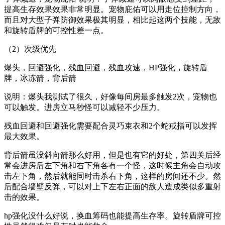
提高生存效果效果非常明显。宠物庇佑可以用走位控制方向，
而且对大型子弹防御效果极其明显，相比起这两个技能，无敌
和旋转盾牌的可控性差一点。
（2）次级优先
爆头，回避强化，残血回避，残血攻速，HP强化，旋转盾
牌，冰冻箭，背后箭
说明：爆头我测试了很久，好像每间房最多触发2次，宠物也
可以触发。进房立马秒怪可以减轻不少压力。
残血回避和回避强化需要配合灵巧束衣和2个蛇戒指可以发挥
最大效果。
背后箭虽没斜向箭那么好用，但是也有它的好处，第四关后经
常会进房后左下角和右下角各有一个怪，这时候主角会自动攻
击左下角，然后就能同时击杀右下角，这样的房间还不少。然
后配合墙壁反弹，可以对上下左右正面的敌人造成类似多重射
击的效果。
hp强化没什么好说，换血筹码也能提高生存率。旋转盾牌可控