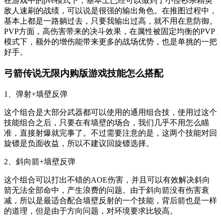
在游戏中的pve模式下，基本上已经可以做到了小怪秒杀精英
敌人速刷的战绩，可以说是很强的输出角色。在推图过程中，
基本上都是一路躺过去，只要我输出过高，就不用在意防御。
PVP方面，高伤害带来的决斗效果，在属性被固定均衡的PVP
模式下，额外的增伤能带来更多的战场优势，也是单挑的一把
好手。
弓箭传说无限内购版游戏技能怎么搭配
1、弹射+墙壁反弹
这个组合是大部分武器都可以使用的通用组合技，使用过这个
技能组合之后，只要在有墙壁的场合，我们几乎不用怎么瞄
准，直接射爆就完事了。不过需要注意的是，这两个技能对回
旋镖是负面收益，所以不建议回旋镖选择。
2、斜向箭+墙壁反弹
这个组合可以打出不错的AOE伤害，并且可以有效解决斜向
箭无法全部命中，产生浪费的问题。由于斜向箭没有伤害衰
减，所以是最适合配合墙壁反射的一个技能，背后箭也是一样
的道理，但是由于方向问题，对环境要求比较高。