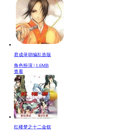
君成录胡编乱造版
角色扮演 | 1.6MB
查看
红楼梦之十二金钗