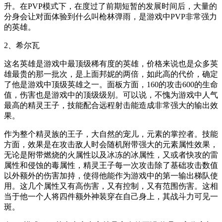
升。在PVP模式下，在度过了前期短暂的发展时间后，大量的
分身会让对面体验到什么叫枪林弹雨，是游戏中PVP非常强力
的英雄。
2、希尔瓦
这名英雄是游戏中最顶级稀有度的英雄，价格来说也是众多英
雄最贵的那一批次，是上面邦妮的两倍，如此高的代价，确定
了他是游戏中顶级英雄之一。面板方面，160的攻击600的生命
值，伤害也是游戏中的顶级级别。可以说，不愧为游戏中人气
最高的精灵王子，技能配合远程射击能造成非常强大的输出效
果。
作为整个精灵族的王子，大自然的宠儿，元素的掌控者。技能
方面，效果是在攻击敌人时会随机附带强大的元素属性效果，
无论是附带燃烧的火属性以及冰冻的冰属性，又或者快攻的雷
属性和侵蚀的毒属性，精灵王子每一次攻击除了基础攻击数值
以外额外的伤害加持，使得他能作为游戏中的第一输出梯队使
用。这几个属性又有高伤害，又有控制，又有范围伤害。这相
当于他一个人将四件额外神装穿在自己身上，其战斗力可见一
斑。