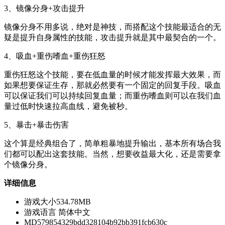
3、镜像分身+攻击提升
镜像分身不用多说，绝对是神技，而搭配这个技能最适合的无
疑是提升自身属性的技能，攻击提升就是其中最契合的一个。
4、吸血+重伤嗜血+重伤狂怒
重伤狂怒这个技能，要在低血量的时候才能发挥最大效果，而
如果想要保证生存，那就必然要有一个固定的回复手段。吸血
可以保证我们可以持续回复血量；而重伤嗜血则可以在我们血
量过低时快速拉高血线，避免被秒。
5、暴击+暴击伤害
这个算是经典组合了，简单粗暴地提升输出，基本所有场合我
们都可以配出这套技能。当然，想要收益最大化，还是需要拿
个镜像分身。
详细信息
游戏大小
534.78MB
游戏语言
简体中文
MD5
79854329bdd328104b92bb391fcb630c