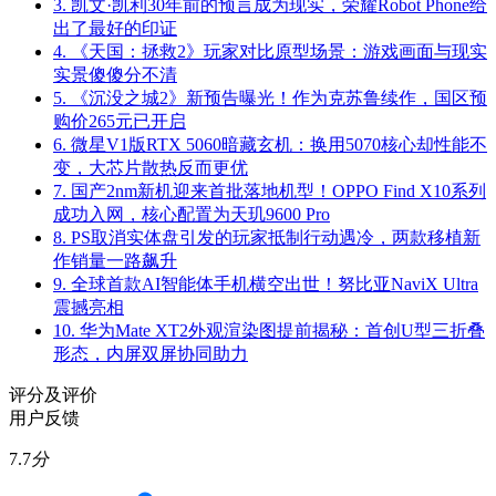
3.
凯文·凯利30年前的预言成为现实，荣耀Robot Phone给
出了最好的印证
4.
《天国：拯救2》玩家对比原型场景：游戏画面与现实
实景傻傻分不清
5.
《沉没之城2》新预告曝光！作为克苏鲁续作，国区预
购价265元已开启
6.
微星V1版RTX 5060暗藏玄机：换用5070核心却性能不
变，大芯片散热反而更优
7.
国产2nm新机迎来首批落地机型！OPPO Find X10系列
成功入网，核心配置为天玑9600 Pro
8.
PS取消实体盘引发的玩家抵制行动遇冷，两款移植新
作销量一路飙升
9.
全球首款AI智能体手机横空出世！努比亚NaviX Ultra
震撼亮相
10.
华为Mate XT2外观渲染图提前揭秘：首创U型三折叠
形态，内屏双屏协同助力
评分及评价
用户反馈
7.7
分