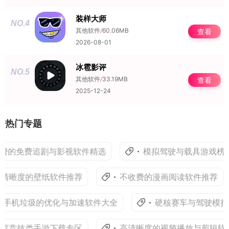
装样大师
NO.4
其他软件
/
60.06MB
查看
2026-08-01
冰雹影评
NO.5
其他软件
/
33.19MB
查看
2025-12-24
热门专题
费的免费追剧与影视软件精选
模拟驾驶与载具游戏榜单
清晰度的壁纸软件推荐
不收费的漫画阅读软件推荐
手机垃圾的优化与加速软件大全
硬核赛车与驾驶模拟
育竞技类手游下载专区
高清晰度的视频播放与剪辑软件