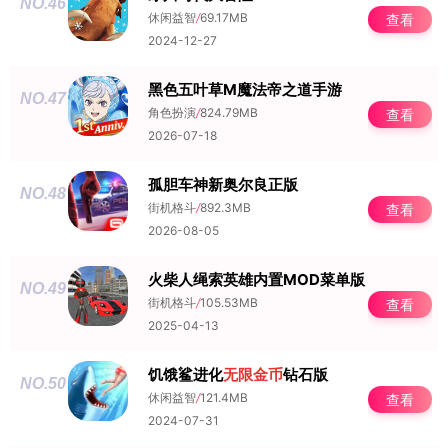
NO.46
休闲益智
/
69.17MB
查看
2024-12-27
黑色五叶草M魔法帝之道手游
NO.47
角色扮演
/
824.79MB
查看
2026-07-18
孤胆车神新奥尔良正版
NO.48
街机格斗
/
892.3MB
查看
2026-08-05
火柴人绳索英雄内置MOD菜单版
NO.49
街机格斗
/
105.53MB
查看
2025-04-13
饥饿鲨进化
无限金币
钻石版
NO.50
休闲益智
/
121.4MB
查看
2024-07-31