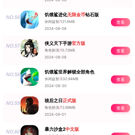
饥饿鲨进化
无限金币
钻石版
NO.56
休闲益智
/
121.4MB
查看
2024-08-08
侠义天下手游
官方版
NO.57
角色扮演
/
15.72MB
查看
2024-08-08
饥饿鲨世界解锁全部角色
NO.58
休闲益智
/
332.94MB
查看
2024-08-30
核后之日
正式版
NO.59
角色扮演
/
72.69MB
查看
2024-09-01
暴力沙盒2
中文版
NO.60