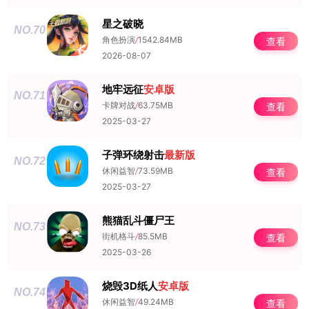
星之破晓
NO.70
角色扮演
/
1542.84MB
查看
2026-08-07
地牢远征
安卓版
NO.71
卡牌对战
/
63.75MB
查看
2025-03-27
子弹环绕射击
最新版
NO.72
休闲益智
/
73.59MB
查看
2025-03-27
熊猫乱斗僵尸王
NO.73
街机格斗
/
85.5MB
查看
2025-03-26
烧毁3D纸人
安卓版
NO.74
休闲益智
/
49.24MB
查看