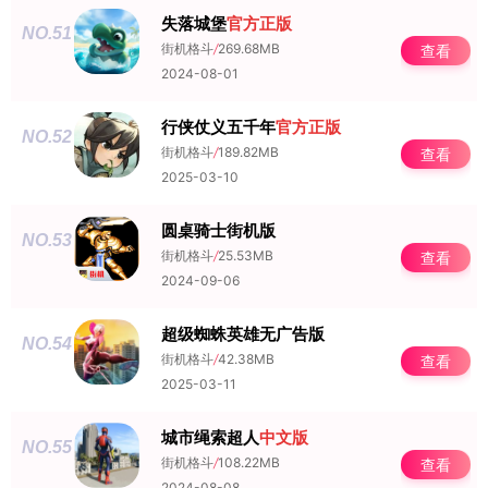
失落城堡
官方正版
NO.51
街机格斗
/
269.68MB
查看
2024-08-01
行侠仗义五千年
官方正版
NO.52
街机格斗
/
189.82MB
查看
2025-03-10
圆桌骑士街机版
NO.53
街机格斗
/
25.53MB
查看
2024-09-06
超级蜘蛛英雄无广告版
NO.54
街机格斗
/
42.38MB
查看
2025-03-11
城市绳索超人
中文版
NO.55
街机格斗
/
108.22MB
查看
2024-08-08