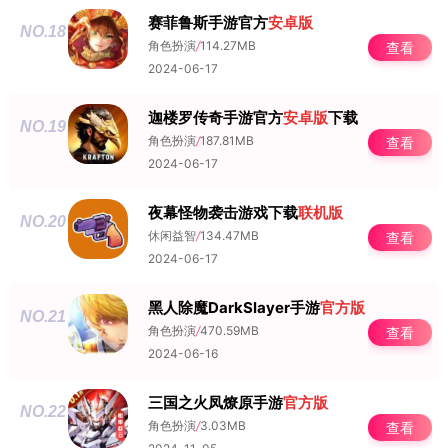
赛菲鲁斯手游官方
安卓版
NO.18
角色扮演
/
114.27MB
查看
2024-06-17
迦楼罗传奇手游官方
安卓版
下载
NO.19
角色扮演
/
187.81MB
查看
2024-06-17
夜幕怪物袭击游戏下载
联机版
NO.20
休闲益智
/
134.47MB
查看
2024-06-17
黑人除魔DarkSlayer手游
官方版
NO.21
角色扮演
/
470.59MB
查看
2024-06-16
三国之火凤燎原手游
官方版
NO.22
角色扮演
/
3.03MB
查看