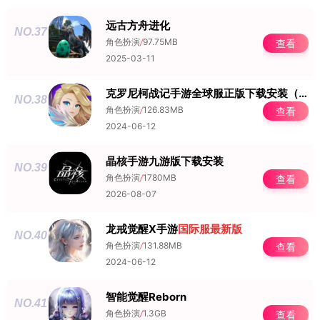
远古方舟进化
NO.37
角色扮演
/
97.75MB
查看
2025-03-11
克罗尼柯战记手游全球服正版下载安装（Chronicles）
NO.38
角色扮演
/
126.83MB
查看
2024-06-12
晶核手游九游版下载安装
NO.39
角色扮演
/
1780MB
查看
2026-08-07
龙戒觉醒X手游
国际服
最新版
NO.40
角色扮演
/
131.88MB
查看
2024-06-12
智能觉醒Reborn
NO.41
角色扮演
/
1.3GB
查看