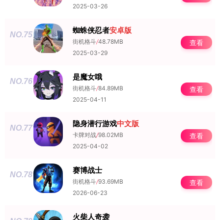
2025-03-26
蜘蛛侠忍者
安卓版
NO.75
街机格斗
/
48.78MB
查看
2025-03-29
是魔女哦
NO.76
街机格斗
/
84.89MB
查看
2025-04-11
隐身潜行游戏
中文版
NO.77
卡牌对战
/
98.02MB
查看
2025-04-02
赛博战士
NO.78
街机格斗
/
93.69MB
查看
2026-06-23
火柴人奇袭