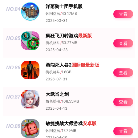
洋葱骑士团手机版
NO.84
休闲益智
/
43.17MB
查看
2025-03-31
疯狂飞刀转游戏
最新版
NO.85
街机格斗
/
53.27MB
查看
2025-04-23
勇闯死人谷2
国际服
最新版
NO.86
街机格斗
/
1.6GB
查看
2026-07-31
大武当之剑
NO.87
角色扮演
/
108.55MB
查看
2025-04-13
敏捷挑战大师游戏
安卓版
NO.88
休闲益智
/
17.79MB
查看
2025-04-10