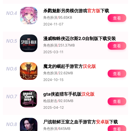
杀戮魅影另类模仿游戏
官方版
下载
NO.4
角色扮演
/
95.65KB
查看
2024-11-07
漫威蜘蛛侠迈尔斯2.0自制版下载安装
NO.5
角色扮演
/
251.37MB
查看
2025-03-11
魔龙的崛起手游官方
汉化版
NO.6
角色扮演
/
22.62MB
查看
2024-10-15
gta侠盗猎车手机版
汉化版
NO.7
枪战射击
/
92.93MB
查看
2025-04-12
尸战朝鲜王室之血手游官方
安卓版
下载
NO.8
角色扮演
/
645MB
查看