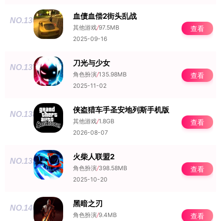
血债血偿2街头乱战
NO.136
其他游戏
/
97.5MB
查看
2025-09-16
刀光与少女
NO.137
角色扮演
/
135.98MB
查看
2025-11-02
侠盗猎车手圣安地列斯手机版
NO.138
其他游戏
/
1.8GB
查看
2026-08-07
火柴人联盟2
NO.139
角色扮演
/
398.58MB
查看
2025-10-20
黑暗之刃
NO.140
角色扮演
/
9.4MB
查看