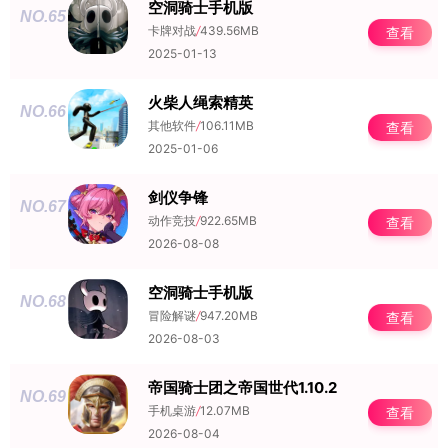
空洞骑士手机版
NO.65
卡牌对战
/
439.56MB
查看
2025-01-13
火柴人绳索精英
NO.66
其他软件
/
106.11MB
查看
2025-01-06
剑仪争锋
NO.67
动作竞技
/
922.65MB
查看
2026-08-08
空洞骑士手机版
NO.68
冒险解谜
/
947.20MB
查看
2026-08-03
帝国骑士团之帝国世代1.10.2
NO.69
手机桌游
/
12.07MB
查看
2026-08-04