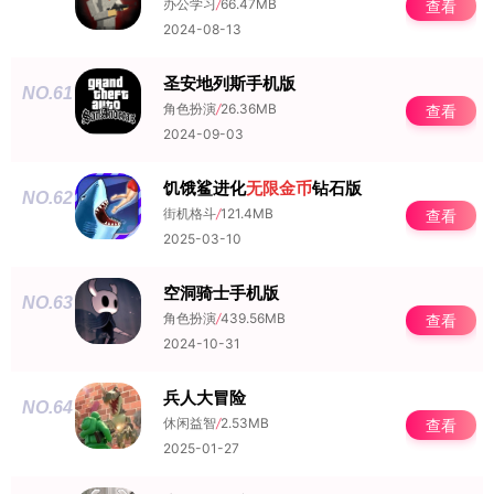
办公学习
/
66.47MB
查看
2024-08-13
圣安地列斯手机版
NO.61
角色扮演
/
26.36MB
查看
2024-09-03
饥饿鲨进化
无限金币
钻石版
NO.62
街机格斗
/
121.4MB
查看
2025-03-10
空洞骑士手机版
NO.63
角色扮演
/
439.56MB
查看
2024-10-31
兵人大冒险
NO.64
休闲益智
/
2.53MB
查看
2025-01-27