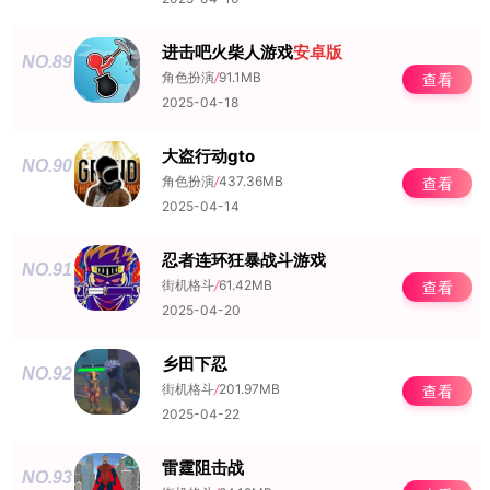
进击吧火柴人游戏
安卓版
NO.89
角色扮演
/
91.1MB
查看
2025-04-18
大盗行动gto
NO.90
角色扮演
/
437.36MB
查看
2025-04-14
忍者连环狂暴战斗游戏
NO.91
街机格斗
/
61.42MB
查看
2025-04-20
乡田下忍
NO.92
街机格斗
/
201.97MB
查看
2025-04-22
雷霆阻击战
NO.93