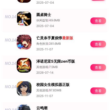
2025-07-04
圆桌骑士
NO.141
休闲益智
/
49.6MB
查看
2025-07-04
亡灵杀手夏侯惇
最新版
NO.142
角色扮演
/
261.6MB
查看
2025-11-07
泽诺尼亚5无限zen币版
NO.143
其他游戏
/
7.5MB
查看
2026-07-14
校园女生模拟器正版
NO.144
其他游戏
/
97.83MB
查看
2025-11-07
云鸣潮