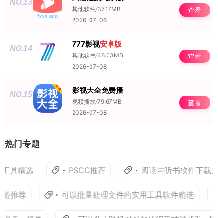
NO.13
其他软件
/
37.17MB
查看
2026-07-06
777影视
安卓版
NO.14
其他软件
/
48.03MB
查看
2026-07-08
影视大全免费播
NO.15
视频播放
/
79.67MB
查看
2026-07-08
热门专题
工具精选
PSCC推荐
阅读与听书软件下载大
游推荐
可以批量处理文件的实用工具软件精选