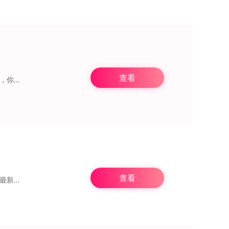
查看
时光网这款应用，不仅提供电影购票服务，用户还能借此浏览到丰富的影评内容。在时光网，你还可以查阅全面的电影影视资料，它为广大用户带来完善的电影服务，是影迷粉丝的必
查看
冰雹影评是一款十分实用的影评类软件，拥有海量精彩的影视影评资源，用户能够轻松了解最新的影视动态，还能获取丰富多样的内容，及时掌握最新的影视资讯，让你在线查看各类