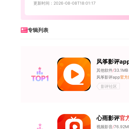
更新时间：2026-08-08T18:01:17
专辑列表
风筝影评ap
其他软件
/
33.1MB
风筝影评app
官方
影评社区
心雨影评
官
视频影音
/
76.92M