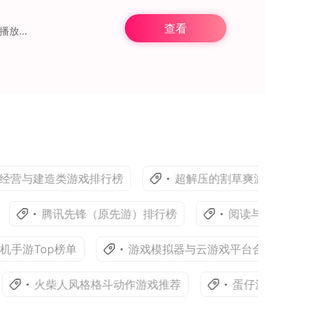
查看
葱花影评电视版是一款集多功能、海量内容与友好界面于一体的观影应用。它搭载高清影视播放功能，1080P电影及视频在线观看流畅无卡顿。除了汇聚最新最热的电影资源外，
与建造类游戏排行榜
超解压的割草爽游下载Top榜单
腾讯先锋（原先游）排行榜
阅读与小说软件下载T
Top榜单
游戏模拟器与云游戏平台合集
阅
火柴人风格格斗动作游戏推荐
蛋仔派对合集