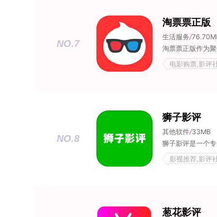
淘票票正版
生活服务
/
76.70M
NO.7
电影购票,影评
狮子影评
其他软件
/
33MB
NO.8
影视推荐,影评
葱花影评