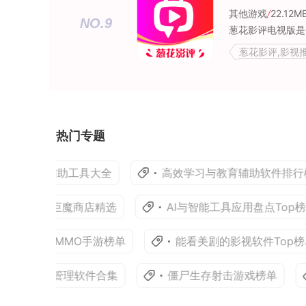
其他游戏
/
22.12M
NO.9
葱花影评,影视
热门专题
习教育辅助工具大全
高效学习与教育辅助软件排行榜
llstore2巨魔商店精选
AI与智能工具应用盘点Top榜单
赚米的MMO手游榜单
能看美剧的影视软件Top榜单
与财务管理软件合集
僵尸生存射击游戏榜单