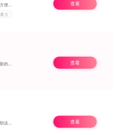
查看
电影还是最
观看大
查看
时光网是一款很实用的电影类应用。借助它，我们能够查询周边的影院位置，还可以获取最新的电影上映资讯，并且能在这里撰写影评，确实是个不错的软件。应用介绍：全球百万影
查看
《雹》是一款融合智能冻结应用、流量管理以及电量优化等功能于一身的智能管理软件。借助这款软件，用户能轻松应对后台应用消耗流量与电量的难题，畅享更为流畅且省电的手机