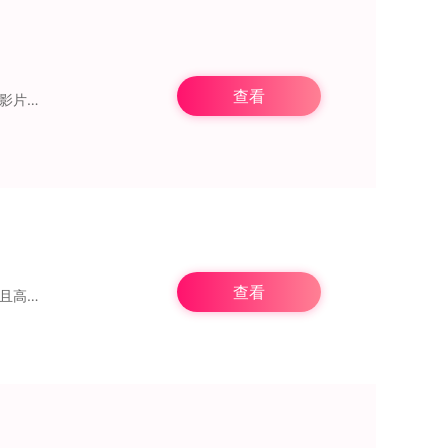
查看
淘票票正版作为聚焦电影票务与娱乐资讯领域的综合服务平台，具备在线购票、影评分享、影片资讯查询以及特惠活动参与等便捷功能。它融合了电影购票、座位挑选、影评发布、社
查看
狮子影评是一个专门面向影视爱好者的影视资源推荐与评价平台，它专注于为用户提供丰富且高品质的影视内容，同时积极鼓励用户分享自己的观点和评价。【狮子影评软件简介】狮