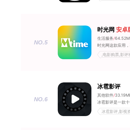
时光网
安卓
生活服务
/
64.52M
NO.5
,电影购票,影评
冰雹影评
其他软件
/
33.19M
NO.6
冰雹影评,影视资