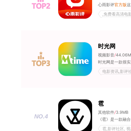
心雨影评
官方版
这款
,免费看高清电
全,免费高清电影
时光网
视频影音
/
44.06
电影资讯,影评
雹
其他软件
/
3.9MB
NO.4
雹,影评社区, 