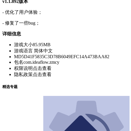
v1.1.892版本
- 优化了用户体验；
- 修复了一些bug；
详细信息
游戏大小
85.95MB
游戏语言
简体中文
MD5
D41F5835C3D78B6049EFC14A473BAA82
包名
com.ideaflow.zmcy
权限说明
点击查看
隐私政策
点击查看
精选专题