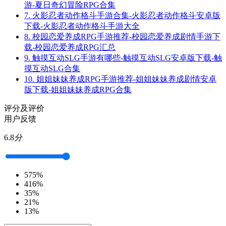
游-夏日奇幻冒险RPG合集
7.
火影忍者动作格斗手游合集-火影忍者动作格斗安卓版
下载-火影忍者动作格斗手游大全
8.
校园恋爱养成RPG手游推荐-校园恋爱养成剧情手游下
载-校园恋爱养成RPG汇总
9.
触摸互动SLG手游有哪些-触摸互动SLG安卓版下载-触
摸互动SLG合集
10.
姐姐妹妹养成RPG手游推荐-姐姐妹妹养成剧情安卓
版下载-姐姐妹妹养成RPG合集
评分及评价
用户反馈
6.8
分
5
75%
4
16%
3
5%
2
1%
1
3%