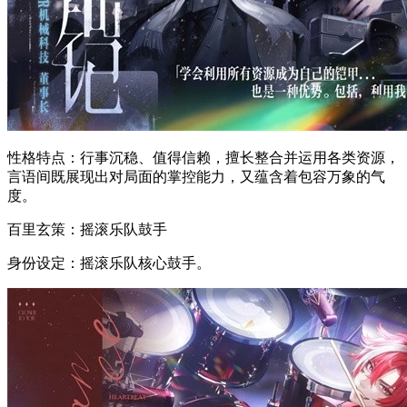
性格特点：行事沉稳、值得信赖，擅长整合并运用各类资源，
言语间既展现出对局面的掌控能力，又蕴含着包容万象的气
度。
百里玄策：摇滚乐队鼓手
身份设定：摇滚乐队核心鼓手。