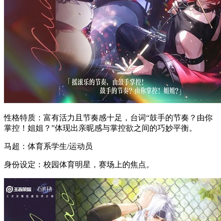
性格特质：富有活力且节奏感十足，台词“鼓手的节奏？由你
掌控！姐姐？”体现出亲昵感与掌控欲之间的巧妙平衡。
马超：体育系学生/运动员
身份设定：校园体育明星，赛场上的焦点。