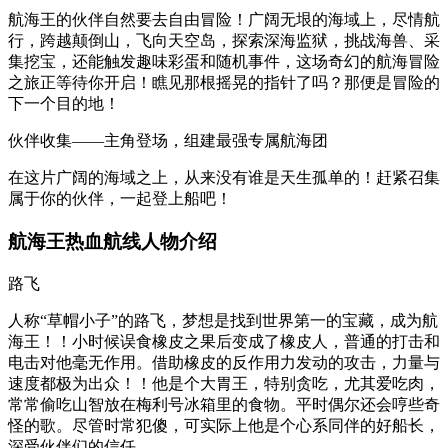
航海王的伙伴自然要去自由冒险！广阔无垠的海域上，尽情航
行，跨越颠倒山，飞向天空岛，探索深海监狱，挑战海兽、采
集挖宝，还能触发趣味彩蛋和随机事件，这场奇幻的航海冒险
之旅正等待你开启！瞧见那根摇晃的指针了吗？那便是冒险的
下一个目的地！
伙伴收集——主角登场，组建最强专属航海团
在这片广阔的海域之上，从来没有谁是天生孤单的！赶紧召集
属于你的伙伴，一起登上船吧！
航海王热血航线人物介绍
路飞
人称“草帽小子”的路飞，梦想是找到世界第一的宝藏，成为航
海王！！小时候误食橡皮之果后变成了橡皮人，普通的打击和
电击对他毫无作用。借助橡皮的反作用力发动的攻击，力量与
速度都极为出众！！他是个大胃王，特别贪吃，尤其爱吃肉，
常常偷吃山智放在梅利号冰箱里的食物。平时偶尔还会哼些奇
怪的歌。尽管时常犯傻，可实际上他是个心系同伴的好船长，
深受伙伴们的信任。