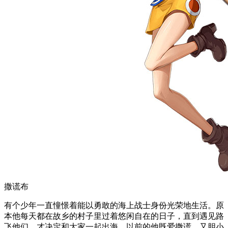
撒谎布
有个少年一直憧憬着能以勇敢的海上战士身份光荣地生活。原
本他每天都在故乡的村子里过着悠闲自在的日子，直到遇见路
飞他们，才决定和大家一起出海。以前的他既爱撒谎，又胆小