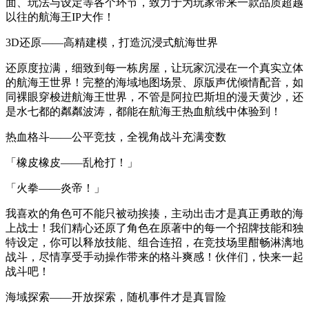
面、玩法与设定等各个环节，致力于为玩家带来一款品质超越
以往的航海王IP大作！
3D还原——高精建模，打造沉浸式航海世界
还原度拉满，细致到每一栋房屋，让玩家沉浸在一个真实立体
的航海王世界！完整的海域地图场景、原版声优倾情配音，如
同裸眼穿梭进航海王世界，不管是阿拉巴斯坦的漫天黄沙，还
是水七都的粼粼波涛，都能在航海王热血航线中体验到！
热血格斗——公平竞技，全视角战斗充满变数
「橡皮橡皮——乱枪打！」
「火拳——炎帝！」
我喜欢的角色可不能只被动挨揍，主动出击才是真正勇敢的海
上战士！我们精心还原了角色在原著中的每一个招牌技能和独
特设定，你可以释放技能、组合连招，在竞技场里酣畅淋漓地
战斗，尽情享受手动操作带来的格斗爽感！伙伴们，快来一起
战斗吧！
海域探索——开放探索，随机事件才是真冒险