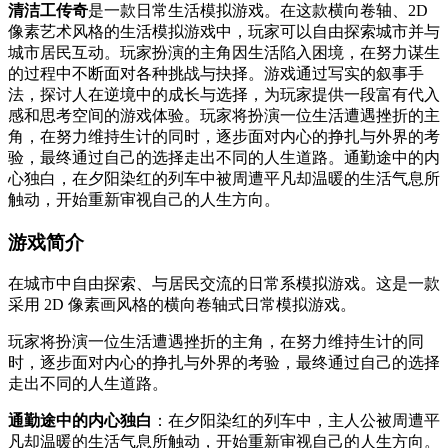
清洁工传奇
是一款日常生活模拟游戏。在这款横向卷轴、2D
像素艺术风格的生活模拟游戏中，玩家可以自由探索城市并与
城市居民互动。玩家扮演的主角因生活陷入困境，在努力谋生
的过程中不断面对各种挑战与抉择。游戏通过写实的叙事手
法，探讨人在逆境中的成长与选择，为玩家提供一段富有代入
感和思考空间的游戏体验。玩家将扮演一位生活遭遇挫折的主
角，在努力维持生计的同时，逐步面对内心的挣扎与外界的考
验，最终通过自己的选择走出不同的人生道路。通勤途中的内
心独白，在夕阳染红的列车中被周遭平凡却温暖的生活气息所
触动，开始重新审视自己的人生方向。
游戏简介
在城市中自由探索、与居民交流的日常系模拟游戏。这是一款
采用 2D 像素画风格的横向卷轴式日常模拟游戏。
玩家将扮演一位生活遭遇挫折的主角，在努力维持生计的同
时，逐步面对内心的挣扎与外界的考验，最终通过自己的选择
走出不同的人生道路。
通勤途中的内心独白
：在夕阳染红的列车中，主人公被周遭平
凡却温暖的生活气息所触动，开始重新审视自己的人生方向。