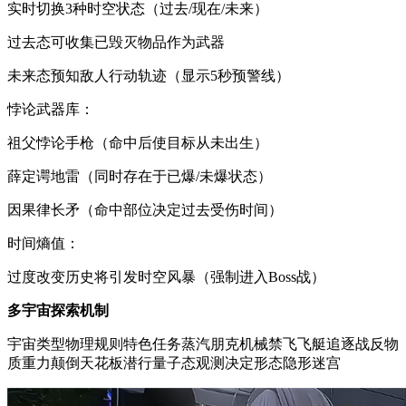
实时切换3种时空状态（过去/现在/未来）
过去态可收集已毁灭物品作为武器
未来态预知敌人行动轨迹（显示5秒预警线）
悖论武器库：
祖父悖论手枪（命中后使目标从未出生）
薛定谔地雷（同时存在于已爆/未爆状态）
因果律长矛（命中部位决定过去受伤时间）
时间熵值：
过度改变历史将引发时空风暴（强制进入Boss战）
多宇宙探索机制
宇宙类型物理规则特色任务蒸汽朋克机械禁飞飞艇追逐战反物
质重力颠倒天花板潜行量子态观测决定形态隐形迷宫