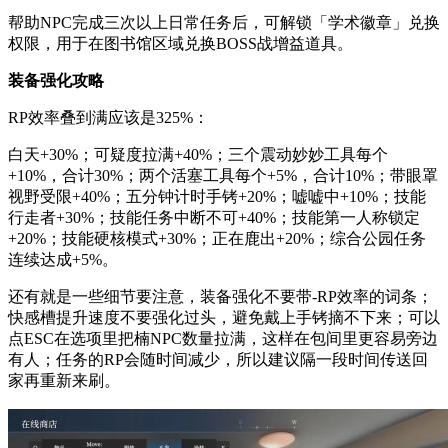
帮助NPC完成三次以上日常任务后，可解锁「学术徽章」兑换
权限，用于在图书馆区域兑换BOSS战增益道具。
装备强化攻略
RP效率叠到满应该是325%：
白天+30%；可疑度拉满+40%；三个震动妙妙工具每个
+10%，合计30%；两个活塞工具每个+5%，合计10%；带眼罩
视野受限+40%；五分钟计时手铐+20%；嘘嘘中+10%；技能
行走者+30%；技能任务中断不可+40%；技能第一人称锁定
+20%；技能硬核模式+30%；正在鹿出+20%；综合公园任务
连续达成+5%。
还有就是一些细节要注意，装备强化不要带-RP效率的词条；
快感槽提升速度不要强化过头，避免戴上手铐摘不下来；可以
点ESC在选项里把楠NPC数量拉满，这样在包间里更容易旁边
有人；任务的RP会随时间减少，所以建议隔一段时间传送回
家再重新来刷。