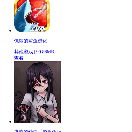
饥饿的鲨鱼进化
其他游戏 | 99.86MB
查看
蛊惑的幼虫手游汉化版