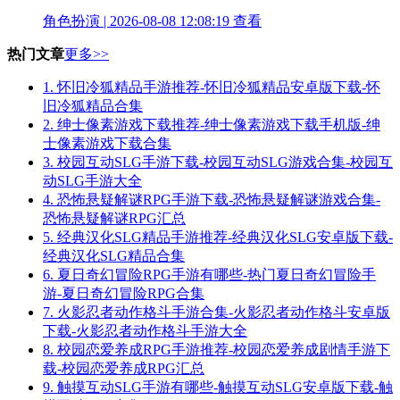
角色扮演 | 2026-08-08 12:08:19
查看
热门文章
更多>>
1.
怀旧冷狐精品手游推荐-怀旧冷狐精品安卓版下载-怀
旧冷狐精品合集
2.
绅士像素游戏下载推荐-绅士像素游戏下载手机版-绅
士像素游戏下载合集
3.
校园互动SLG手游下载-校园互动SLG游戏合集-校园互
动SLG手游大全
4.
恐怖悬疑解谜RPG手游下载-恐怖悬疑解谜游戏合集-
恐怖悬疑解谜RPG汇总
5.
经典汉化SLG精品手游推荐-经典汉化SLG安卓版下载-
经典汉化SLG精品合集
6.
夏日奇幻冒险RPG手游有哪些-热门夏日奇幻冒险手
游-夏日奇幻冒险RPG合集
7.
火影忍者动作格斗手游合集-火影忍者动作格斗安卓版
下载-火影忍者动作格斗手游大全
8.
校园恋爱养成RPG手游推荐-校园恋爱养成剧情手游下
载-校园恋爱养成RPG汇总
9.
触摸互动SLG手游有哪些-触摸互动SLG安卓版下载-触