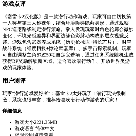
游戏点评
《塞雷卡2汉化版》是一款潜行动作游戏。玩家可自由切换第
一人称与第三人称视角，结合环境障碍隐蔽身形，通过观察
NPC巡逻路线制定潜行策略。敌人发现玩家时角色轮廓会微妙
变化，环境光感差异和界面边缘色彩脉动构成多层次视觉反
馈。游戏包含武器养成系统（历史枪械库+特长芯片）、时空
战斗系统（维度切换+悖论武器库）、多宇宙探索机制。玩家
可自由调整主角超过50项自定义选项，通过任务系统随机生成
获得RP奖励解锁新区域。适合喜欢潜行动作、开放世界类游
戏的玩家体验。
用户测评
玩家"潜行游戏爱好者"：塞雷卡2太好玩了！潜行玩法很刺
激，系统也很丰富，推荐给喜欢潜行动作游戏的玩家！
详细信息
游戏大小
2221.35MB
游戏语言
简体中文
权限说明
点击查看