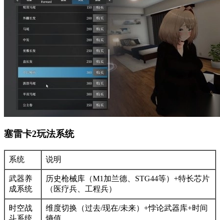
塞雷卡2玩法系统
系统
说明
武器养
历史枪械库（M1加兰德、STG44等）+特长芯片
成系统
（医疗兵、工程兵）
时空战
维度切换（过去/现在/未来）+悖论武器库+时间
斗系统
熵值