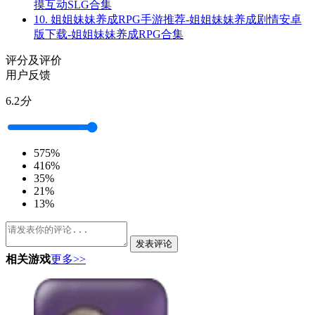
摸互动SLG合集
10.
姐姐妹妹养成RPG手游推荐-姐姐妹妹养成剧情安卓
版下载-姐姐妹妹养成RPG合集
评分及评价
用户反馈
6.2
分
5
75%
4
16%
3
5%
2
1%
1
3%
发表评论
相关游戏
更多>>