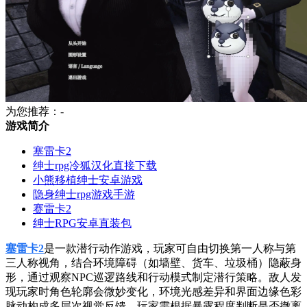
为您推荐：-
游戏简介
塞雷卡2
绅士rpg冷狐汉化直接下载
小熊移植绅士安卓游戏
隐身绅士rpg游戏手游
赛雷卡2
绅士RPG安卓直装包
塞雷卡2
是一款潜行动作游戏，玩家可自由切换第一人称与第
三人称视角，结合环境障碍（如墙壁、货车、垃圾桶）隐蔽身
形，通过观察NPC巡逻路线和行动模式制定潜行策略。敌人发
现玩家时角色轮廓会微妙变化，环境光感差异和界面边缘色彩
脉动构成多层次视觉反馈，玩家需根据暴露程度判断是否撤离