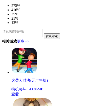
5
75%
4
16%
3
5%
2
1%
1
3%
发表评论
相关游戏
更多>>
火柴人对决(无广告版)
街机格斗 | 43.86MB
查看