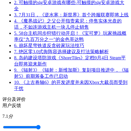
2.
可触摸的slg安卓游戏有哪些-可触摸的slg安卓游戏大
全
3.
7月31日，《逆水寒：新世界》首个跨服联赛即将上线
4.
《魔界战记》之父公开指责索尼：停售实体光盘的
话，不如连游戏主机一块儿停止销售
5.
58台主机同步狩猎行动开启！《宝可梦》玩家挑战概
率仅"九百万分之一"的金色哥达鸭
6.
崩坏星穹铁道反贪砖家玩法技巧
7.
绝区零3.0式舆阵容选择建议及打法策略解析
8.
岛屿建设塔防游戏《ShoreTiles》定档9月4日 Steam平
台即将迎来新作
9.
《辐射3》《辐射：新维加斯》复刻项目推进中，《辐
射5》前期筹备工作已启动
10.
《上古卷轴6》的开发进度并未因Xbox大裁员而受到
干扰
评分及评价
用户反馈
7.1
分