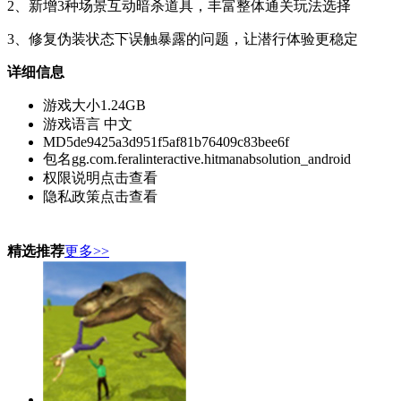
2、新增3种场景互动暗杀道具，丰富整体通关玩法选择
3、修复伪装状态下误触暴露的问题，让潜行体验更稳定
详细信息
游戏大小
1.24GB
游戏语言
中文
MD5
de9425a3d951f5af81b76409c83bee6f
包名
gg.com.feralinteractive.hitmanabsolution_android
权限说明
点击查看
隐私政策
点击查看
精选推荐
更多>>