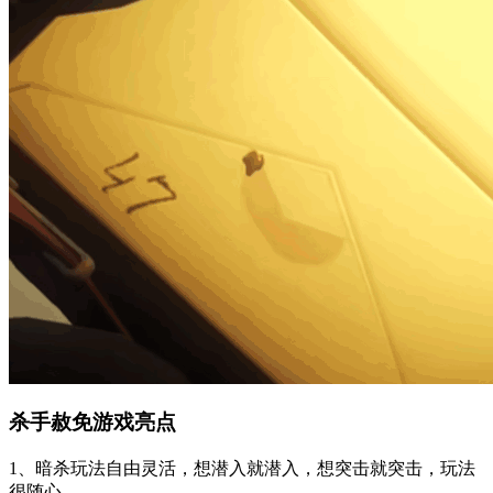
杀手赦免游戏亮点
1、暗杀玩法自由灵活，想潜入就潜入，想突击就突击，玩法
很随心