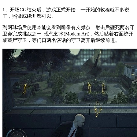
1、开场CG结束后，游戏正式开始，一开始的教程就不多说
了，照做或绕开都可以。
到网球场后使用本能会看到雕像有支撑点，射击后砸死两名守
卫会完成挑战之一_现代艺术(Modern Art)，然后贴着右面绕开
或藏尸守卫，等门口两名谈话的守卫离开后继续前进。