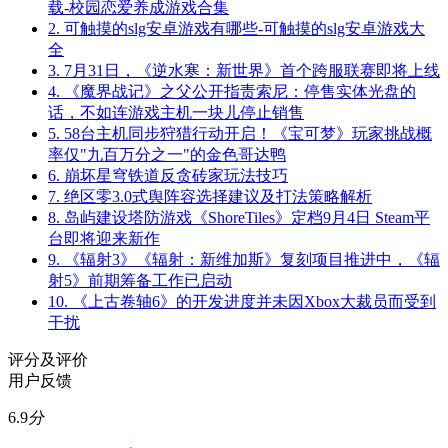
载-校园恋爱养成游戏合集
2.
可触摸的slg安卓游戏有哪些-可触摸的slg安卓游戏大
全
3.
7月31日，《逆水寒：新世界》首个跨服联赛即将上线
4.
《魔界战记》之父公开指责索尼：停售实体光盘的
话，不如连游戏主机一块儿停止销售
5.
58台主机同步狩猎行动开启！《宝可梦》玩家挑战概
率仅"九百万分之一"的金色哥达鸭
6.
崩坏星穹铁道反贪砖家玩法技巧
7.
绝区零3.0式舆阵容选择建议及打法策略解析
8.
岛屿建设塔防游戏《ShoreTiles》定档9月4日 Steam平
台即将迎来新作
9.
《辐射3》《辐射：新维加斯》复刻项目推进中，《辐
射5》前期筹备工作已启动
10.
《上古卷轴6》的开发进度并未因Xbox大裁员而受到
干扰
评分及评价
用户反馈
6.9
分