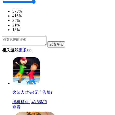
5
75%
4
16%
3
5%
2
1%
1
3%
发表评论
相关游戏
更多>>
火柴人对决(无广告版)
街机格斗 | 43.86MB
查看