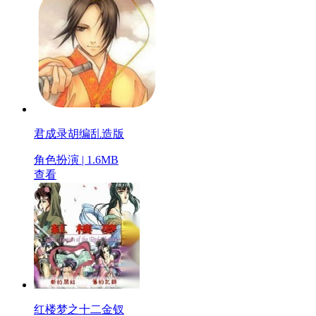
君成录胡编乱造版
角色扮演 | 1.6MB
查看
红楼梦之十二金钗