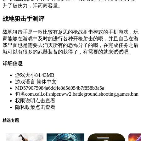
升了破伤力，弹药筒容量。
战地狙击手测评
战地狙击手是一款比较有意思的枪战射击模式的手机游戏，玩
家能够在游戏中及时的进行各种开枪射击的哦，并且自己在游
戏里面也是需要去消灭所有的恐怖分子的哦，在完成任务之后
就可以有很多的武器装备的获得了，有需要的就来试试吧。
详细信息
游戏大小
84.43MB
游戏语言
简体中文
MD5
79075984a6dd4e8d5d054b7f858b3a5a
包名
com.call.of.sniper.ww2.battleground.shooting.games.bnn
权限说明
点击查看
隐私政策
点击查看
精选专题