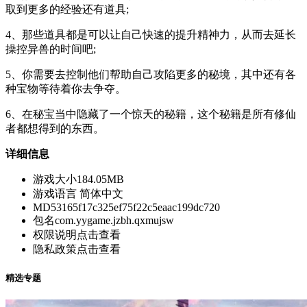
取到更多的经验还有道具;
4、那些道具都是可以让自己快速的提升精神力，从而去延长
操控异兽的时间吧;
5、你需要去控制他们帮助自己攻陷更多的秘境，其中还有各
种宝物等待着你去争夺。
6、在秘宝当中隐藏了一个惊天的秘籍，这个秘籍是所有修仙
者都想得到的东西。
详细信息
游戏大小
184.05MB
游戏语言
简体中文
MD5
3165f17c325ef75f22c5eaac199dc720
包名
com.yygame.jzbh.qxmujsw
权限说明
点击查看
隐私政策
点击查看
精选专题