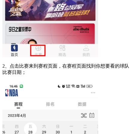
2、点击比赛来到赛程页面，在赛程页面找到你想要看的球队
比赛日期；