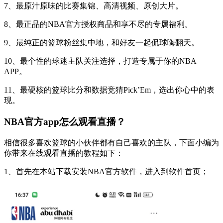
7、最原汁原味的比赛集锦、高清视频、原创大片。
8、最正品的NBA官方授权商品和享不尽的专属福利。
9、最纯正的篮球粉丝集中地，和好友一起侃球嗨翻天。
10、最个性的球迷主队关注选择，打造专属于你的NBA
APP。
11、最硬核的篮球比分和数据竞猜Pick’Em，选出你心中的表
现。
NBA官方app怎么观看直播？
相信很多喜欢篮球的小伙伴都有自己喜欢的主队，下面小编为
你带来在线观看直播的教程如下：
1、首先在本站下载安装NBA官方软件，进入到软件首页；