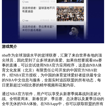
游戏简介
nba作为全球顶级水平的篮球联赛，汇聚了来自世界各地的顶
尖球员，因此受到了众多球迷的喜爱。如果你想要观看nba赛
事的直播，可以尝试使用NBA官方应用程序，这是由NBA体
育文化发展（北京）有限责任公司开发的中国官方NBA软
件，经NBA官方授权，为中国的体育篮球爱好者提供最专业
的NBA中文信息与服务，全面实时追踪联盟的所有动态，每
日更新超过50段比赛的精华视频和花絮内容。
通过NBA官方软件，用户可以享受从新赛季揭幕战到圣诞大
战、全明星周末、新春贺岁、季后赛、总决赛以及夏季活动的
全年无休的NBA体验。在NBAapp中，你可以获取联盟的所有