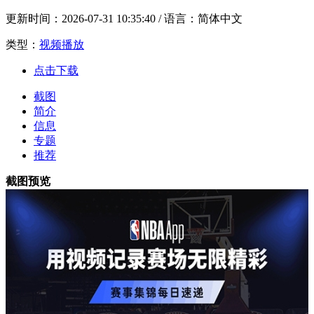
更新时间：
2026-07-31 10:35:40
/ 语言：简体中文
类型：
视频播放
点击下载
截图
简介
信息
专题
推荐
截图预览