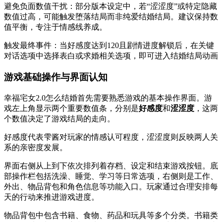
‌避免负面数值干扰‌：部分版本设定中，若“涩涩度”或特定隐藏
数值过高，可能触发堕落结局而非纯爱结婚结局。建议保持数
值平衡，专注于情感线养成。
‌触发最终事件‌：当好感度达到120且剧情进度解锁后，在关键
对话选项中选择‌表白或求婚‌相关选项，即可进入结婚结局动画
游戏基础操作与界面认知
幸福宅女2.0怎么结婚首先需要熟悉游戏的基本操作界面。游
戏左上角显示两个重要数值条，分别是
好感度
和
涩涩度
，这两
个数值决定了游戏结局的走向。
好感度代表雫酱对玩家的情感认可程度，涩涩度则反映两人关
系的亲密度发展。
界面右侧从上到下依次排列着存档、设定和结束游戏按钮。底
部操作栏包括洗澡、睡觉、学习等日常选项，右侧则是工作、
外出、物品背包和角色信息等功能入口。玩家通过合理安排每
天的行动来推进游戏进度。
物品背包中包含书籍、食物、药品和玩具等多个分类。书籍类