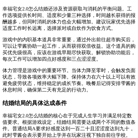
幸福宅女2.0怎么结婚还涉及资源获取与消耗的平衡问题。工
作选项提供长时间、适度和少量三种选择，时间越长获得的报
酬越多，但同时消耗的体力也会大幅增加。建议玩家优先选择
适度工作时长远离，选择派对或自炊作为饮食方式。
游戏中的内职基本道具非常重要，通过外出前往超市购买后，
可以让雫酱协助一起工作，从而获得双倍收益。这个道具的购
买优先级很高，应该在游戏早期尽快获取。解锁协助功能后，
每次工作可以增加四点好感度和三点涩涩度。
体力管理是游戏中的重要环节。当体力降至零时，会触发负面
状态，导致各项效率大幅下降。保持体力在六十以上可以有效
避免疲劳状态，维持稳定的成长节奏。晚餐后记得安排雫酱的
休息时间，确保第二天有充足的行动力。
结婚结局的具体达成条件
幸福宅女2.0怎么结婚的核心在于完成人生学习并满足特定数
值要求。根据游戏设定，结婚结局需要达成两个不同的数值条
件。普通结局A要求好感度达到一百二十且涩涩度达到九十，
此时雫酱会表示要开始上学并在玩家注视下独自前往学校。