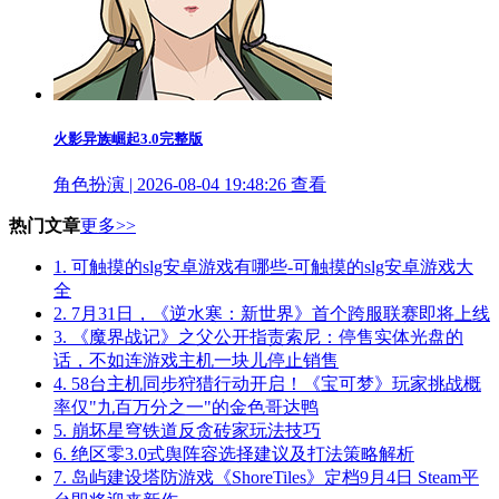
火影异族崛起3.0完整版
角色扮演 | 2026-08-04 19:48:26
查看
热门文章
更多>>
1.
可触摸的slg安卓游戏有哪些-可触摸的slg安卓游戏大
全
2.
7月31日，《逆水寒：新世界》首个跨服联赛即将上线
3.
《魔界战记》之父公开指责索尼：停售实体光盘的
话，不如连游戏主机一块儿停止销售
4.
58台主机同步狩猎行动开启！《宝可梦》玩家挑战概
率仅"九百万分之一"的金色哥达鸭
5.
崩坏星穹铁道反贪砖家玩法技巧
6.
绝区零3.0式舆阵容选择建议及打法策略解析
7.
岛屿建设塔防游戏《ShoreTiles》定档9月4日 Steam平