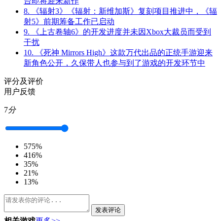
台即将迎来新作
8.
《辐射3》《辐射：新维加斯》复刻项目推进中，《辐
射5》前期筹备工作已启动
9.
《上古卷轴6》的开发进度并未因Xbox大裁员而受到
干扰
10.
《死神 Mirrors High》这款万代出品的正统手游迎来
新角色公开，久保带人也参与到了游戏的开发环节中
评分及评价
用户反馈
7
分
5
75%
4
16%
3
5%
2
1%
1
3%
发表评论
相关游戏
更多>>