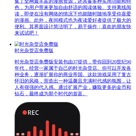
集了全网最丰富的漫画资源，还具备多种实用功能和特
色，为用户带来更加自由舒适的阅读体验。支持离线阅
读，即使在没有网络的情况下也能随时随地享受你喜爱
的漫画。此外，夜间模式也为夜读爱好者提供了极大的
便利。其界面设计简洁明了，易于操作；喜欢的朋友快
来试试吧！
时光杂货店免费版
时光杂货店免费版安装包由37提供，带你回到20世纪90
年代，经营一家属于自己的时光杂货店。你可以开发各
种业务，逐渐扩展你的商业帝国。这款游戏采用了复古
怀旧的风格，营造出一种温馨且充满时代感的氛围，让
人有很强的代入感。通过扩展产业，赚取更多的金币和
钻石，最终成为那个时代的首富。