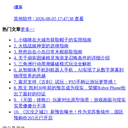
i音乐
其他软件 | 2026-08-05 17:47:38
查看
热门文章
更多>>
1.
小猫咪在大城市获取帽子的实用指南
2.
火线战姬神宠的选择指南
3.
悠然自在小岛日常木棍获取指南
4.
关于崩坏因缘精灵海游龙召唤条件的详细介绍
5.
三角洲行动黑潮爆破模式玩法全解析
6.
从智能体手机到机器人手机，AI实现了从数字屏幕到
物理世界的跨越
7.
索尼支持《古剑》试玩：PS5手柄让游玩更带感！
8.
凯文·凯利30年前的预言成为现实，荣耀Robot Phone给
出了最好的印证
9.
《天国：拯救2》玩家对比原型场景：游戏画面与现实
实景傻傻分不清
10.
《沉没之城2》新预告曝光！作为克苏鲁续作，国区
预购价265元已开启