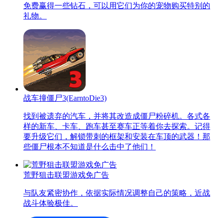
免费赢得一些钻石，可以用它们为你的宠物购买特别的
礼物。
战车撞僵尸3(EarntoDie3)
找到被遗弃的汽车，并将其改造成僵尸粉碎机。各式各
样的新车、卡车、跑车甚至赛车正等着你去探索。记得
要升级它们，解锁带刺的框架和安装在车顶的武器！那
些僵尸根本不知道是什么击中了他们！
荒野狙击联盟游戏免广告
与队友紧密协作，依据实际情况调整自己的策略，近战
战斗体验极佳。