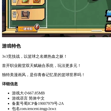
游戏特色
3v3竞技战，以篮球之名燃热血之躯！
首开职业殿堂双天赋融合系统，玩法更多元！
独特美漫画风，是你青春记忆里的篮球世界吗！
详细信息
游戏大小
667.85MB
游戏语言
简体中文
备案号
蜀ICP备19007979号-2A
包名
com.tencent.tmgp.lxwz