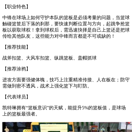
【职业特色】
中锋在球场上如何守护本队的篮板是必须考量的问题，当篮球
触碰篮筐后下落的刹那，要快速判断位置与方向，起跳争抢篮
板以获取球权！拿到球权后，需迅速抉择是自己上篮还是把球
传给其他队友，这些能力对中锋而言都是不可或缺的！
【推荐技能】
战斧扣篮、大风车扣篮、纵跳篮板、盖帽抓球
【推荐涂鸦】
进攻方面要强健体魄，技巧上注重精准传接、人在板在；防守
需做到密不透风，战术上强化篮下与盯防。
【代表球员】
凯特琳拥有“篮板意识”的天赋，能提升5%的篮板值，是球场
上的篮板最强者。