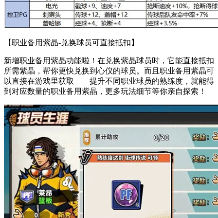
【职业备用紫晶-兑换球员可直接抵扣】
新增职业备用紫晶功能啦！在兑换紫晶球员时，它能直接抵扣
所需紫晶，帮你更快兑换到心仪的球员。而且职业备用紫晶可
以直接在游戏里获取——提升不同职业球员的熟练度，就能得
到对应数量的职业备用紫晶，更多玩法细节等你亲自探索！