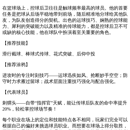
在篮球场上，控球后卫往往是触球频率最高的球员。他的首要
任务是把球从后场平稳地带到前场，随后精准地分球给其他队
友，为队友创造得分的契机。出色的运球技巧、娴熟的控球能
力、犀利的突破能力以及精准的传球能力，都是控球后卫不可
或缺的核心技能，他在球队中扮演着至关重要的角色。
【推荐技能】
滑行截球、棒球式传球、花式突破、后仰中投
【推荐涂鸦】
进攻时的专注时刻技巧——运球迅疾如风、抢断妙手空空；防
守时力求雁过留球；战术层面注重技巧强化与配合强化。
【代表球员】
刺猬头——自带“指挥官”天赋，能让传球后队友的命中率提升
20%，轻松掌控球场节奏！
每个职业在场上的定位和技能特点各不相同，玩家们完全可以
根据自己的偏好来挑选球员职业。而想要在球场上得分取胜，