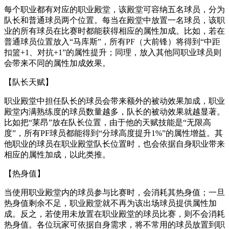
每个职业都有对应的职业殿堂，该殿堂可容纳五名球员，分为
队长和普通球员两个位置。每当在殿堂中放置一名球员，该职
业的所有球员在比赛时都能获得相应的属性加成。比如，若在
普通球员位置放入“马库斯”，所有PF（大前锋）将得到“中距
扣篮+1、对抗+1”的属性提升；同理，放入其他同职业球员则
会带来不同的属性加成效果。
【队长天赋】
职业殿堂中担任队长的球员会带来额外的被动效果加成，职业
殿堂内满熟练度的球员数量越多，队长的被动效果就越显著。
比如把“莱昂”放在队长位置，由于他的天赋技能是“无限高
度”，所有PF球员都能得到“分球高度提升1%”的属性增益。其
他职业的球员在职业殿堂队长位置时，也会依据自身职业带来
相应的属性加成，以此类推。
【热身值】
当使用职业殿堂内的球员参与比赛时，会消耗其热身值；一旦
热身值剩余不足，职业殿堂就不再为该出场球员提供属性加
成。反之，若使用未放置在职业殿堂的球员比赛，则不会消耗
热身值。各位玩家可依据自身需求，将不常用的球员放置到职