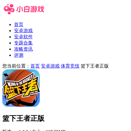
首页
安卓游戏
安卓软件
专题合集
攻略资讯
评测
您当前位置：
首页
安卓游戏
体育竞技
篮下王者正版
篮下王者正版