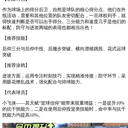
作为球场上的得分后卫，自然是球队的核心得分点。他们在外
线活动，需要和其他位置的队友密切配合，一旦球权到手，就
得快速判断是否可以出手得分。三分能力和速度几乎是他们的
标配，防守与进攻两端的表现也都相当出色！
【推荐技能】
后仰三分与后仰中投、后撤步突破、横向漂移跳投、花式运球
突破
【推荐涂鸦】
进攻方面，运用专注时刻技巧，实现精准传接；防守环节，采
用眼花缭乱战术，强化配合与持球能力。
【代表球员】
小飞侠——其天赋“篮球信仰”能带来双重增益：一是提升10%
的抗干扰能力，二是在使用后仰投篮类技能时，命中率与抗干
扰能力均提高10%。