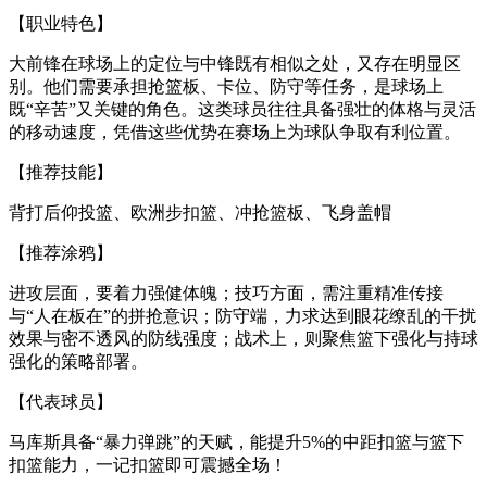
【职业特色】
大前锋在球场上的定位与中锋既有相似之处，又存在明显区
别。他们需要承担抢篮板、卡位、防守等任务，是球场上
既“辛苦”又关键的角色。这类球员往往具备强壮的体格与灵活
的移动速度，凭借这些优势在赛场上为球队争取有利位置。
【推荐技能】
背打后仰投篮、欧洲步扣篮、冲抢篮板、飞身盖帽
【推荐涂鸦】
进攻层面，要着力强健体魄；技巧方面，需注重精准传接
与“人在板在”的拼抢意识；防守端，力求达到眼花缭乱的干扰
效果与密不透风的防线强度；战术上，则聚焦篮下强化与持球
强化的策略部署。
【代表球员】
马库斯具备“暴力弹跳”的天赋，能提升5%的中距扣篮与篮下
扣篮能力，一记扣篮即可震撼全场！