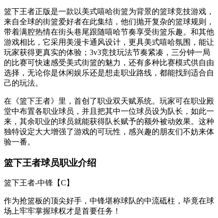
篮下王者正版是一款以美式嘻哈街篮为背景的篮球竞技游戏，
来自全球的街篮爱好者在此集结，他们抛开复杂的篮球规则，
带着满腔热情在街头巷尾跟随嘻哈节奏享受街篮乐趣。和其他
游戏相比，它采用美漫卡通风设计，更具美式嘻哈氛围，能让
玩家获得更真实的体验；3v3竞技玩法节奏紧凑，三分钟一局
的比赛可快速感受美式街篮的魅力，还有多种比赛模式供自由
选择，无论你是休闲娱乐还是想走职业路线，都能找到适合自
己的玩法。
在《篮下王者》里，首创了职业双天赋系统。玩家可在职业殿
堂中布置各职业球员，并且把其中一位球员设为队长，如此一
来，其余职业的球员就能获得队长赋予的额外被动效果。这种
独特设定大大增强了游戏的可玩性，感兴趣的朋友们不妨来体
验一番。
篮下王者球员职业介绍
篮下王者-中锋【C】
作为抢篮板的顶尖好手，中锋堪称球队的中流砥柱，毕竟在球
场上牢牢掌握球权才是首要任务！