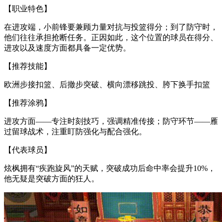
【职业特色】
在进攻端，小前锋要兼顾力量对抗与投篮得分；到了防守时，
他们往往承担抢断任务。正因如此，这个位置的球员在得分、
进攻以及速度方面都具备一定优势。
【推荐技能】
欧洲步接扣篮、后撤步突破、横向漂移跳投、胯下换手扣篮
【推荐涂鸦】
进攻方面——专注时刻技巧，强调精准传接；防守环节——雁
过留球战术，注重盯防强化与配合强化。
【代表球员】
炫枫拥有“疾跑旋风”的天赋，突破成功后命中率会提升10%，
他无疑是突破方面的狂人。