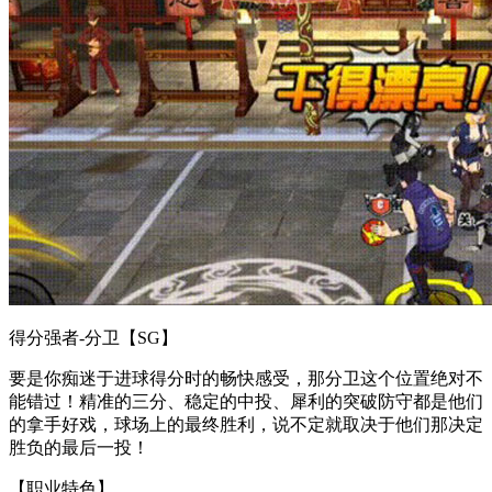
得分强者-分卫【SG】
要是你痴迷于进球得分时的畅快感受，那分卫这个位置绝对不
能错过！精准的三分、稳定的中投、犀利的突破防守都是他们
的拿手好戏，球场上的最终胜利，说不定就取决于他们那决定
胜负的最后一投！
【职业特色】