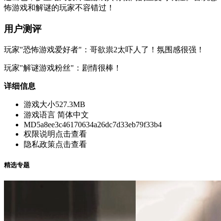
怖游戏和解谜的玩家不容错过！
用户测评
玩家"恐怖游戏爱好者"：哥欲祟2太吓人了！氛围感很强！
玩家"解谜游戏粉丝"：剧情很棒！
详细信息
游戏大小
527.3MB
游戏语言
简体中文
MD5
a8ee3c46170634a26dc7d33eb79f33b4
权限说明
点击查看
隐私政策
点击查看
精选专题