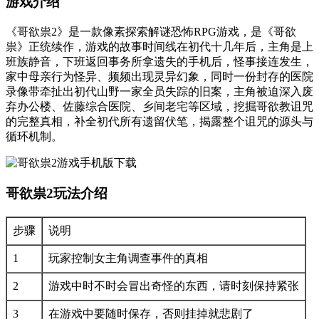
游戏介绍
《哥欲祟2》是一款像素探索解谜恐怖RPG游戏，是《哥欲
祟》正统续作，游戏的故事时间线在初代十几年后，主角是上
班族静音，下班返回事务所拿遗失的手机后，怪事接连发生，
家中母亲行为怪异、频频出现灵异幻象，同时一份封存的医院
录像带牵扯出初代山野一家全员失踪的旧案，主角被迫深入废
弃办公楼、佐藤综合医院、乡间老宅等区域，挖掘哥欲教诅咒
的完整真相，补全初代所有遗留伏笔，揭露整个诅咒的源头与
循环机制。
哥欲祟2玩法介绍
步骤
说明
1
玩家控制女主角调查事件的真相
2
游戏中时不时会冒出奇怪的东西，请时刻保持紧张
3
在游戏中要随时保存，否则挂掉就悲剧了