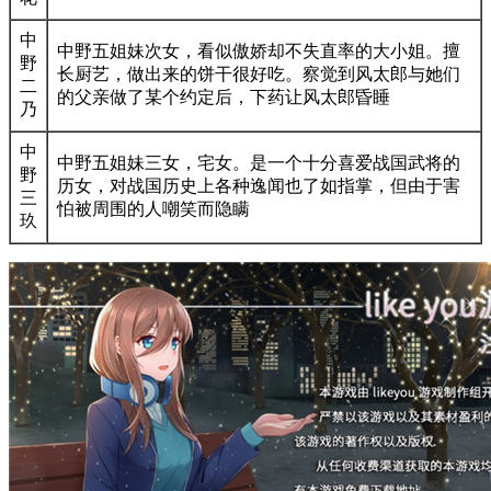
中
中野五姐妹次女，看似傲娇却不失直率的大小姐。擅
野
长厨艺，做出来的饼干很好吃。察觉到风太郎与她们
二
的父亲做了某个约定后，下药让风太郎昏睡
乃
中
中野五姐妹三女，宅女。是一个十分喜爱战国武将的
野
历女，对战国历史上各种逸闻也了如指掌，但由于害
三
怕被周围的人嘲笑而隐瞒
玖