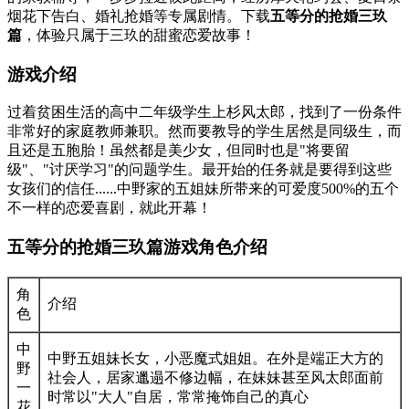
烟花下告白、婚礼抢婚等专属剧情。下载
五等分的抢婚三玖
篇
，体验只属于三玖的甜蜜恋爱故事！
游戏介绍
过着贫困生活的高中二年级学生上杉风太郎，找到了一份条件
非常好的家庭教师兼职。然而要教导的学生居然是同级生，而
且还是五胞胎！虽然都是美少女，但同时也是"将要留
级"、"讨厌学习"的问题学生。最开始的任务就是要得到这些
女孩们的信任......中野家的五姐妹所带来的可爱度500%的五个
不一样的恋爱喜剧，就此开幕！
五等分的抢婚三玖篇游戏角色介绍
角
介绍
色
中
中野五姐妹长女，小恶魔式姐姐。在外是端正大方的
野
社会人，居家邋遢不修边幅，在妹妹甚至风太郎面前
一
时常以"大人"自居，常常掩饰自己的真心
花