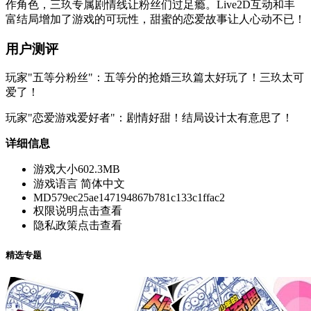
作角色，三玖专属剧情线让粉丝们过足瘾。Live2D互动和丰
富结局增加了游戏的可玩性，甜蜜的恋爱故事让人心动不已！
用户测评
玩家"五等分粉丝"：五等分的抢婚三玖篇太好玩了！三玖太可
爱了！
玩家"恋爱游戏爱好者"：剧情好甜！结局设计太有意思了！
详细信息
游戏大小
602.3MB
游戏语言
简体中文
MD5
79ec25ae147194867b781c133c1ffac2
权限说明
点击查看
隐私政策
点击查看
精选专题