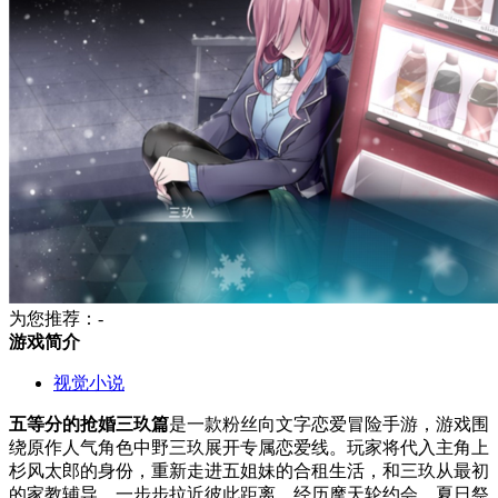
为您推荐：-
游戏简介
视觉小说
五等分的抢婚三玖篇
是一款粉丝向文字恋爱冒险手游，游戏围
绕原作人气角色中野三玖展开专属恋爱线。玩家将代入主角上
杉风太郎的身份，重新走进五姐妹的合租生活，和三玖从最初
的家教辅导，一步步拉近彼此距离，经历摩天轮约会、夏日祭