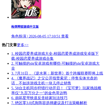
枪弹辩驳游戏中文版
角色扮演 | 2026-08-05 17:10:51
查看
热门文章
更多>>
1.
校园恋爱养成游戏大全-校园恋爱养成游戏安卓版下
载-校园恋爱养成游戏合集
2.
可触摸的slg安卓游戏有哪些-可触摸的slg安卓游戏大
全
3.
7月31日，《逆水寒：新世界》首个跨服联赛即将上线
4.
《魔界战记》之父公开指责索尼：停售实体光盘的
话，不如连游戏主机一块儿停止销售
5.
58台主机同步狩猎行动开启！《宝可梦》玩家挑战概
率仅"九百万分之一"的金色哥达鸭
6.
崩坏星穹铁道反贪砖家玩法技巧
7.
绝区零3.0式舆阵容选择建议及打法策略解析