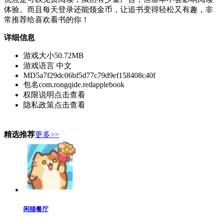
体验。而且每天登录还能领金币，让追书变得轻松又有趣，非
常推荐给喜欢看书的你！
详细信息
游戏大小
50.72MB
游戏语言
中文
MD5
a7f29dc06bf5d77c79d9ef158408c40f
包名
com.rongqide.redapplebook
权限说明
点击查看
隐私政策
点击查看
精选推荐
更多>>
闲猫餐厅