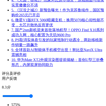
4.
《天国：拯救2》玩家对比原型场景：游戏画面与现实
实景傻傻分不清
5.
《沉没之城2》新预告曝光！作为克苏鲁续作，国区预
购价265元已开启
6.
微星V1版RTX 5060暗藏玄机：换用5070核心却性能不
变，大芯片散热反而更优
7.
国产2nm新机迎来首批落地机型！OPPO Find X10系列
成功入网，核心配置为天玑9600 Pro
8.
PS取消实体盘引发的玩家抵制行动遇冷，两款移植新
作销量一路飙升
9.
全球首款AI智能体手机横空出世！努比亚NaviX Ultra
震撼亮相
10.
华为Mate XT2外观渲染图提前揭秘：首创U型三折叠
形态，内屏双屏协同助力
评分及评价
用户反馈
8.3
分
5
75%