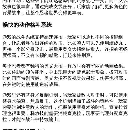
的小互动，这些细节能让熟悉原作的玩家会心一笑。而且支线
故事也很丰富，通过完成支线任务，玩家能了解到更多角色的
背景故事，让整个忍者世界变得更丰满。
畅快的动作格斗系统
游戏的战斗系统支持高速连招，玩家可以通过不同的按键组
合，让忍者释放出连续的攻击。比如鸣人可以先使用螺旋丸，
再接一个影分身攻击，最后用奥义大招终结敌人。连招的流畅
度很高，不会有卡顿的感觉，打起来特别爽。
每个忍者都有独特的奥义大招，释放时会有华丽的动画效果。
比如佐助的须佐能乎，会出现巨大的蓝色武士形象，拔刀攻击
时的画面特别震撼。奥义大招不仅视觉效果好，伤害也很高，
在关键时刻使用能逆转战局。
游戏里还有替身术反制机制，当玩家被敌人攻击时，可以使用
替身术躲避，然后反击。这个机制增加了战斗的策略性，玩家
需要时刻注意敌人的动作，把握使用替身术的时机。查克拉管
理也很重要，释放技能需要消耗查克拉，玩家要合理分配查克
拉，才能在战斗中持续输出。