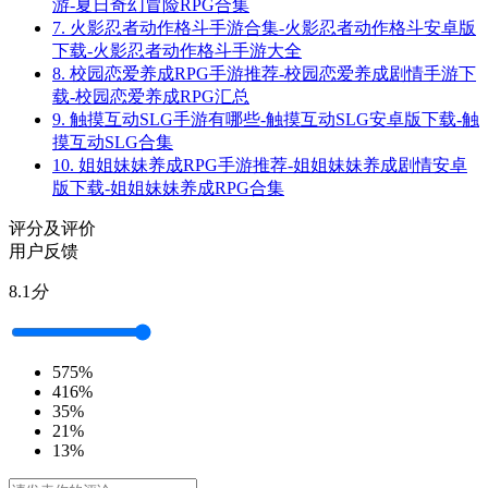
游-夏日奇幻冒险RPG合集
7.
火影忍者动作格斗手游合集-火影忍者动作格斗安卓版
下载-火影忍者动作格斗手游大全
8.
校园恋爱养成RPG手游推荐-校园恋爱养成剧情手游下
载-校园恋爱养成RPG汇总
9.
触摸互动SLG手游有哪些-触摸互动SLG安卓版下载-触
摸互动SLG合集
10.
姐姐妹妹养成RPG手游推荐-姐姐妹妹养成剧情安卓
版下载-姐姐妹妹养成RPG合集
评分及评价
用户反馈
8.1
分
5
75%
4
16%
3
5%
2
1%
1
3%