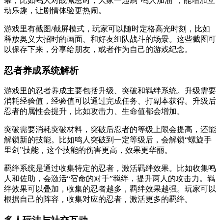
幕，比如鸣人对战佩恩时，大家一起刷“鸣人加油”，能增加互
动乐趣，让剧情体验更热闹。
游戏里有截图/截屏模式，玩家可以随时定格高光时刻，比如
释放奥义大招时的画面、和好友组队战斗的场景。这些截图可
以保存下来，分享给朋友，或者作为自己的游戏纪念。
忍者养成系统解析
游戏里的忍者养成主要包括升级、突破和羁绊系统。升级需要
消耗经验值，经验值可以通过完成任务、打副本获得。升级后
忍者的属性会提升，比如攻击力、生命值都会增加。
突破需要消耗突破材料，突破后忍者的等级上限会提高，还能
解锁新的技能。比如鸣人突破到一定等级后，会解锁“螺旋手
里剑”技能，这个技能的伤害更高，效果更华丽。
羁绊系统是通过收集特定的忍者，激活羁绊效果。比如收集鸣
人和佐助，会激活“宿命的对手”羁绊，提升两人的攻击力。羁
绊效果可以叠加，收集的忍者越多，羁绊效果越强。玩家可以
根据自己的阵容，收集对应的忍者，激活更多的羁绊。