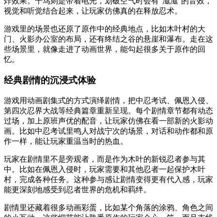
炸效果。千鸟则是带着电光，划破空气时会有“滋滋”的音效，
视觉和听觉结合起来，让玩家仿佛真的在释放忍术。
游戏里的场景也还原了原作中的经典地点，比如木叶村的大
门、火影办公室的布局，还有终结之谷的悬崖和瀑布。走在这
些场景里，就像走进了动画世界，能勾起很多关于原作的回
忆。
经典剧情的沉浸式体验
游戏用动画剧集式的方式演绎剧情，把中忍考试、佩恩入侵、
第四次忍界大战等经典篇章重新呈现。每个剧情章节都有动态
过场，加上原班声优的配音，让玩家仿佛在看一部新的火影动
画。比如中忍考试里鸣人对战宁次的场景，对话和动作都和原
作一样，能让玩家重温当时的热血。
玩家在剧情里不是旁观者，而是作为木叶的新锐忍者参与其
中。比如在佩恩入侵时，玩家需要和其他忍者一起保护木叶
村，完成各种任务。这种参与感让剧情变得更有代入感，玩家
能更深刻地感受到忍者世界的危机和羁绊。
剧情里还藏着很多动画彩蛋，比如某个角落的涂鸦、角色之间