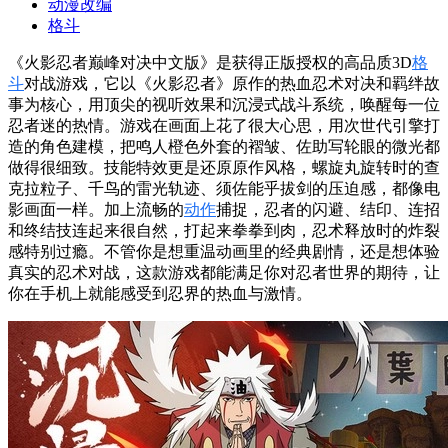
动漫改编
格斗
《火影忍者巅峰对决中文版》是获得正版授权的高品质3D
格
斗
对战游戏，它以《火影忍者》原作的热血忍术对决和羁绊故
事为核心，用顶尖的视听效果和沉浸式战斗系统，唤醒每一位
忍者迷的热情。游戏在画面上花了很大心思，用次世代引擎打
造的角色建模，把鸣人橙色外套的褶皱、佐助写轮眼的微光都
做得很细致。技能特效更是还原原作风格，螺旋丸旋转时的查
克拉粒子、千鸟的雷光轨迹、须佐能乎拔剑的压迫感，都像电
影画面一样。加上流畅的
动作
捕捉，忍者的闪避、结印、连招
和终结技连起来很自然，打起来拳拳到肉，忍术释放时的炸裂
感特别过瘾。不管你是想重温动画里的经典剧情，还是想体验
真实的忍术对战，这款游戏都能满足你对忍者世界的期待，让
你在手机上就能感受到忍界的热血与激情。