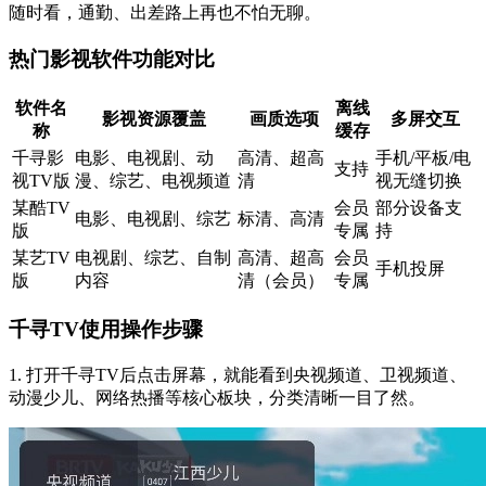
随时看，通勤、出差路上再也不怕无聊。
热门影视软件功能对比
软件名
离线
影视资源覆盖
画质选项
多屏交互
称
缓存
千寻影
电影、电视剧、动
高清、超高
手机/平板/电
支持
视TV版
漫、综艺、电视频道
清
视无缝切换
某酷TV
会员
部分设备支
电影、电视剧、综艺
标清、高清
版
专属
持
某艺TV
电视剧、综艺、自制
高清、超高
会员
手机投屏
版
内容
清（会员）
专属
千寻TV使用操作步骤
1. 打开千寻TV后点击屏幕，就能看到央视频道、卫视频道、
动漫少儿、网络热播等核心板块，分类清晰一目了然。