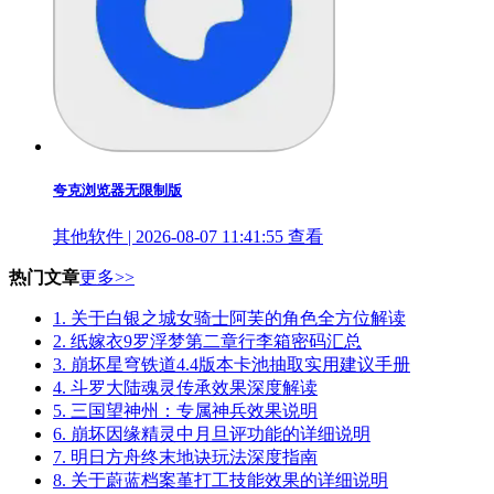
夸克浏览器无限制版
其他软件 | 2026-08-07 11:41:55
查看
热门文章
更多>>
1.
关于白银之城女骑士阿芙的角色全方位解读
2.
纸嫁衣9罗浮梦第二章行李箱密码汇总
3.
崩坏星穹铁道4.4版本卡池抽取实用建议手册
4.
斗罗大陆魂灵传承效果深度解读
5.
三国望神州：专属神兵效果说明
6.
崩坏因缘精灵中月旦评功能的详细说明
7.
明日方舟终末地诀玩法深度指南
8.
关于蔚蓝档案堇打工技能效果的详细说明