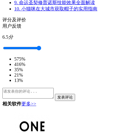
9.
命运圣契修普诺斯技能效果全面解读
10.
小猫咪在大城市获取帽子的实用指南
评分及评价
用户反馈
6.5
分
5
75%
4
16%
3
5%
2
1%
1
3%
发表评论
相关软件
更多>>