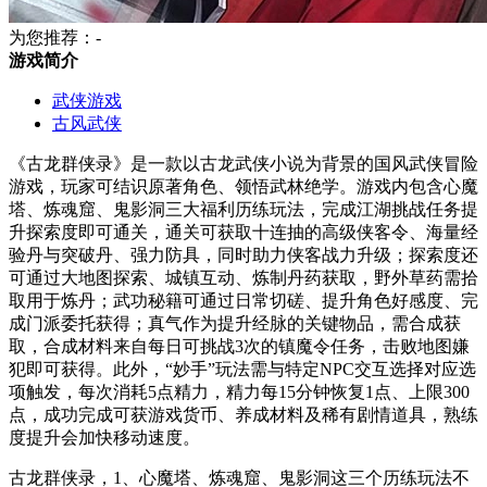
为您推荐：-
游戏简介
武侠游戏
古风武侠
《古龙群侠录》是一款以古龙武侠小说为背景的国风武侠冒险
游戏，玩家可结识原著角色、领悟武林绝学。游戏内包含心魔
塔、炼魂窟、鬼影洞三大福利历练玩法，完成江湖挑战任务提
升探索度即可通关，通关可获取十连抽的高级侠客令、海量经
验丹与突破丹、强力防具，同时助力侠客战力升级；探索度还
可通过大地图探索、城镇互动、炼制丹药获取，野外草药需拾
取用于炼丹；武功秘籍可通过日常切磋、提升角色好感度、完
成门派委托获得；真气作为提升经脉的关键物品，需合成获
取，合成材料来自每日可挑战3次的镇魔令任务，击败地图嫌
犯即可获得。此外，“妙手”玩法需与特定NPC交互选择对应选
项触发，每次消耗5点精力，精力每15分钟恢复1点、上限300
点，成功完成可获游戏货币、养成材料及稀有剧情道具，熟练
度提升会加快移动速度。
古龙群侠录，1、心魔塔、炼魂窟、鬼影洞这三个历练玩法不