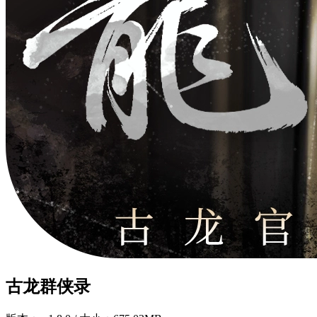
古龙群侠录