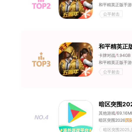
公平射击
和平精英正
卡牌对战
/
1.94GB
公平射击
暗区突围20
其他游戏
/
69.16M
NO.4
暗区突围2026
国
暗区突围2025