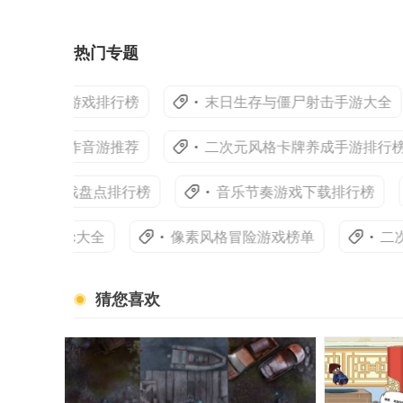
热门专题
案解谜游戏排行榜
末日生存与僵尸射击手游大全
力的动作音游推荐
二次元风格卡牌养成手游排行榜
消除游戏盘点排行榜
音乐节奏游戏下载排行榜
Cimoc大全
像素风格冒险游戏榜单
二次
猜您喜欢