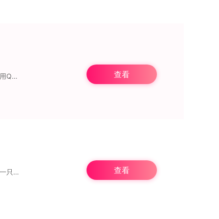
查看
海南萌星科技有限公司开发的《迷你枪战精英》手机版，是一款主打射击竞技的手游。它采用Q萌的美术风格，设计了种类繁多的地图场景，同时提供排位赛、团队竞技、狙神挑战等
查看
融合了射击