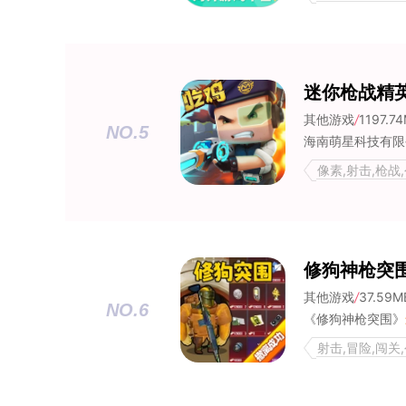
迷你枪战精
其他游戏
/
1197.7
NO.5
像素,射击,枪战
修狗神枪突
其他游戏
/
37.59M
NO.6
《修狗神枪突围》
射击,冒险,闯关