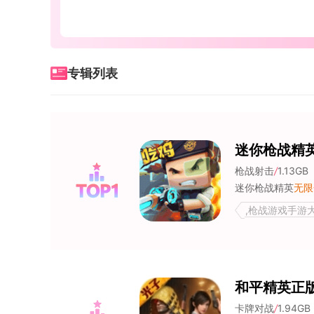
专辑列表
迷你枪战精
枪战射击
/
1.13GB
迷你枪战精英
无限
,枪战游戏手游
和平精英正
卡牌对战
/
1.94GB