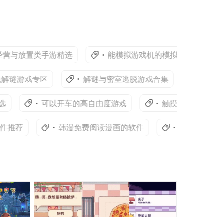
与放置类手游精选
能模拟游戏机的模拟器软件推荐
谜游戏专区
解谜与密室逃脱游戏合集
模拟生
可以开车的高自由度游戏
触摸互动游戏手游大
推荐
韩漫免费阅读漫画的软件
Lightroom