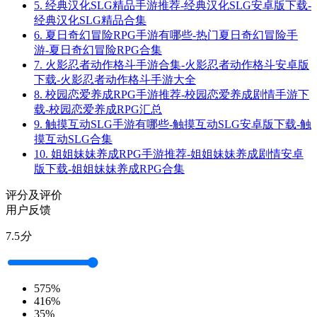
5.
经典汉化SLG精品手游推荐-经典汉化SLG安卓版下载-
经典汉化SLG精品合集
6.
夏日奇幻冒险RPG手游有哪些-热门夏日奇幻冒险手
游-夏日奇幻冒险RPG合集
7.
火影忍者动作格斗手游合集-火影忍者动作格斗安卓版
下载-火影忍者动作格斗手游大全
8.
校园恋爱养成RPG手游推荐-校园恋爱养成剧情手游下
载-校园恋爱养成RPG汇总
9.
触摸互动SLG手游有哪些-触摸互动SLG安卓版下载-触
摸互动SLG合集
10.
姐姐妹妹养成RPG手游推荐-姐姐妹妹养成剧情安卓
版下载-姐姐妹妹养成RPG合集
评分及评价
用户反馈
7.5
分
5
75%
4
16%
3
5%