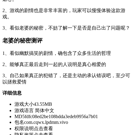
2、游戏的剧情也是非常丰富的，玩家可以慢慢体验这款游
戏。
3、看似老婆的秘密，不妨了解一下是否是自己出了问题呢？
老婆的秘密测评
1、看似幽默搞笑的剧情，确包含了众多生活的哲理
2、能够真正最后走到一起的人说明是真心相爱的
3、自己如果真正的犯错了，还是主动的承认错误吧，至少可
以拯救爱情
详细信息
游戏大小
43.55MB
游戏语言
简体中文
MD5
fdfc08ed2be108bdda3edeb9956a7b01
包名
com.cqwx.lpdmm.vivo
权限说明
点击查看
隐私政策
点击查看