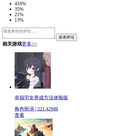
4
16%
3
5%
2
1%
1
3%
发表评论
相关游戏
更多>>
幸福宅女养成方法体验版
角色扮演 | 221.42MB
查看