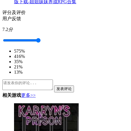
版下载-姐姐妹妹养成RPG合集
评分及评价
用户反馈
7.2
分
5
75%
4
16%
3
5%
2
1%
1
3%
发表评论
相关游戏
更多>>