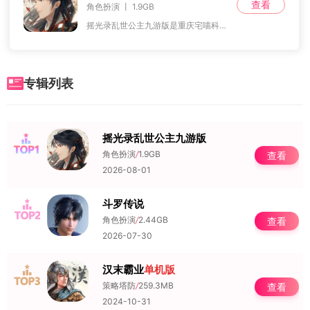
查看
角色扮演 丨 1.9GB
摇光录乱世公主九游版是重庆宅喵科技在九游平台上推出的一款唯美古风群像养成手游，以虚构的古代王国为背景，在皇权与命运的交织下，展开公主的成长之旅。在这
专辑列表
摇光录乱世公主九游版
NO.1
角色扮演
/
1.9GB
查看
2026-08-01
斗罗传说
NO.2
角色扮演
/
2.44GB
查看
2026-07-30
汉末霸业
单机版
NO.3
策略塔防
/
259.3MB
查看
2024-10-31