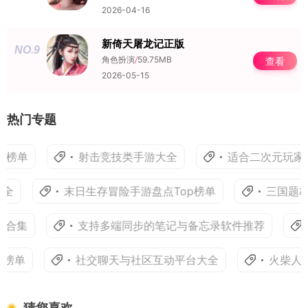
2026-04-16
新倚天屠龙记正版
NO.9
角色扮演
/
59.75MB
查看
2026-05-15
热门专题
榜单
射击竞技类手游大全
适合二次元玩家
全
末日生存冒险手游盘点Top榜单
三国题材
p合集
支持多端同步的笔记与备忘录软件推荐
榜单
社交聊天与社区互动平台大全
火柴人系
猜您喜欢