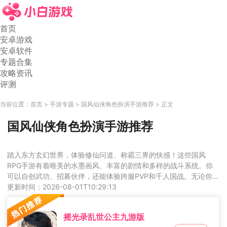
首页
安卓游戏
安卓软件
专题合集
攻略资讯
评测
当前位置：
首页
手游专题
国风仙侠角色扮演手游推荐
正文
国风仙侠角色扮演手游推荐
踏入东方玄幻世界，体验修仙问道、称霸三界的快感！这些国风
RPG手游有着唯美的水墨画风、丰富的剧情和多样的战斗系统。你
可以自创武功、招募伙伴，还能体验跨服PVP和千人国战。无论你
是剧情党还是战斗狂，都能沉浸其中。心动的话就来下载试试看
更新时间：2026-08-01T10:29:13
吧！
摇光录乱世公主九游版