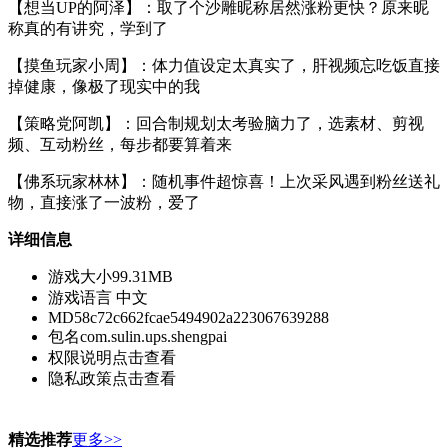
【想当UP的阿泽】：取了个沙雕昵称居然涨粉更快？原来昵
称真的有讲究，学到了
【摸鱼玩家小周】：体力值设定太真实了，肝视频忘吃饭直接
掉健康，像极了现实中的我
【策略党阿凯】：回合制规划太考验脑力了，选素材、剪视
频、互动粉丝，每步都要算着来
【佛系玩家林林】：随机事件超惊喜！上次采风遇到粉丝送礼
物，直接涨了一波粉，爱了
详细信息
游戏大小
99.31MB
游戏语言
中文
MD5
8c72c662fcae5494902a223067639288
包名
com.sulin.ups.shengpai
权限说明
点击查看
隐私政策
点击查看
精选推荐
更多>>