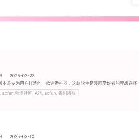
B
2025-03-23
 acfan,动漫社区, A站, acfun, 番剧播放
B
2025-03-10