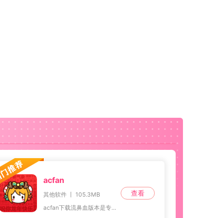
acfan
查看
其他软件 丨 105.3MB
acfan下载流鼻血版本是专为用户打造的一款追番神器，这款软件是漫画爱好者的理想选择，其中涵盖了非常丰富的漫画资源，各种不同类型的漫画应有尽有。这里有国内领先的