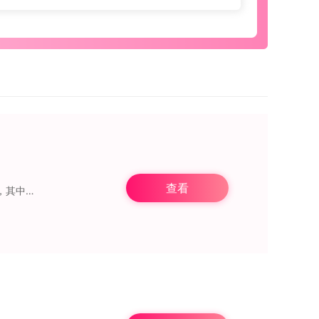
查看
acfan下载流鼻血版本是专为用户打造的一款追番神器，这款软件是漫画爱好者的理想选择，其中涵盖了非常丰富的漫画资源，各种不同类型的漫画应有尽有。这里有国内领先的