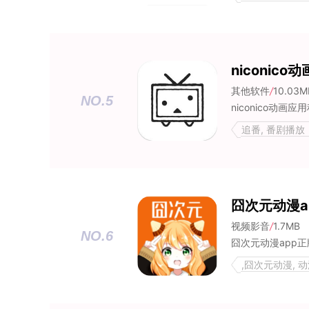
niconico动
其他软件
/
10.03M
NO.5
追番, 番剧播放
囧次元动漫a
视频影音
/
1.7MB
NO.6
,囧次元动漫, 