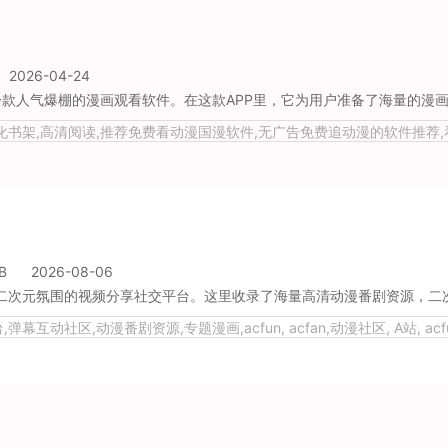
2026-04-24
性化书架,高清阅读,推荐免费看动漫国漫软件,无广告免费追动漫的软件推荐,
的软件,无广告漫画, 番剧播放
B
2026-08-06
弹幕互动社区,动漫番剧资源,专题漫画,acfun, acfan,动漫社区, A站, acfu