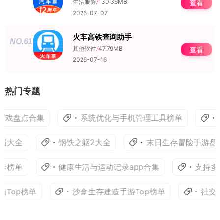
生活服务
/
130.36MB
查看
2026-07-07
火车高铁查询助手
NO.61
其他软件
/
47.79MB
查看
2026-07-16
热门专题
戏盘点合集
系统优化与手机管理工具榜单
射
遇大全
钢铁之躯2大全
末日生存冒险手游盘点T
卡榜单
健康生活与运动记录app合集
支持多端
op榜单
沙盒生存建造手游Top榜单
社交聊