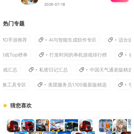
2026-07-18
热门专题
MO手游推荐
AI与智能生成软件专区
适合设
戏Top榜单
打发时间的单机游戏排行榜
省
游戏汇总
私密日记汇总
中国天气通老版精选
换工具专区
美团服务员1.100最新版精选
学
猜您喜欢