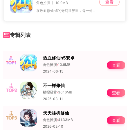
查看
角色扮演 丨 10.9MB
在热血修仙h5的奇幻世界里，每一处都弥漫着浪漫的气息，这种氛围如同春风拂面，悄然渗透到每一个角落。一旦你登录进入游戏，这股气息便会立刻将你包围，让你仿佛置身于
专辑列表
热血修仙h5安卓
NO.1
角色扮演
/
10.9MB
查看
2024-06-15
不一样修仙
NO.2
模拟经营
/
36.16MB
查看
2025-03-11
天天挂机修仙
NO.3
角色扮演
/
41.33MB
查看
2026-02-10