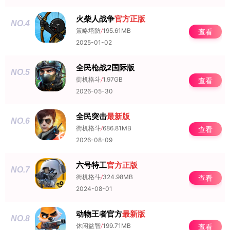
火柴人战争
官方正版
NO.4
策略塔防
/
195.61MB
查看
2025-01-02
全民枪战2国际版
NO.5
街机格斗
/
1.97GB
查看
2026-05-30
全民突击
最新版
NO.6
街机格斗
/
686.81MB
查看
2026-08-09
六号特工
官方正版
NO.7
街机格斗
/
324.98MB
查看
2024-08-01
动物王者官方
最新版
NO.8
休闲益智
/
199.71MB
查看