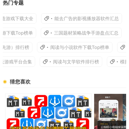
热门专题
游戏下载大全
能去广告的影视播放器软件汇总
下载Top榜单
三国题材策略战争手游盘点汇总
游）排行榜
阅读与小说软件下载Top榜单
购
游戏平台合集
阅读与文学软件排行榜
模拟经
猜您喜欢