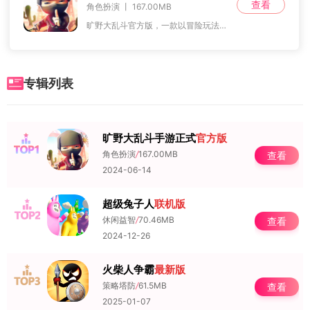
查看
角色扮演 丨 167.00MB
旷野大乱斗官方版，一款以冒险玩法为核心、充满动作激情的手游。在这广袤无垠的荒野乱斗世界中，玩家将踏上一段惊心动魄的冒险之旅。置身于这片充满未知与挑战的荒野，你
专辑列表
旷野大乱斗手游正式
官方版
NO.1
角色扮演
/
167.00MB
查看
2024-06-14
超级兔子人
联机版
NO.2
休闲益智
/
70.46MB
查看
2024-12-26
火柴人争霸
最新版
NO.3
策略塔防
/
61.5MB
查看
2025-01-07