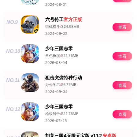
2024-08-01
六号特工
官方正版
NO.9
街机格斗
/
324.98MB
查看
2024-09-02
少年三国志零
NO.10
角色扮演
/
522.75MB
查看
2026-08-04
狙击突袭特种行动
NO.11
办公学习
/
56.77MB
查看
2024-09-04
少年三国志零
NO.12
枪战射击
/
522.75MB
查看
2026-07-23
胡莱三国4无限元宝版 v1.1.2
安卓版