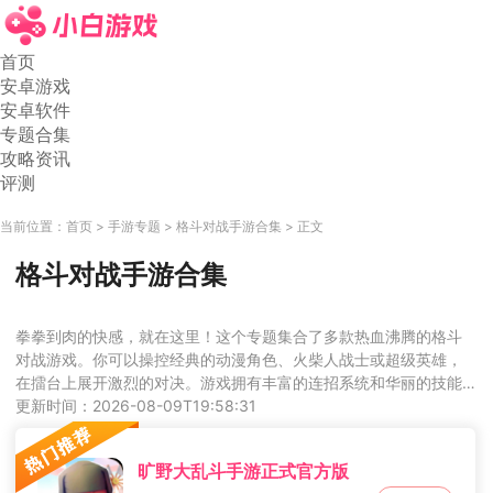
首页
安卓游戏
安卓软件
专题合集
攻略资讯
评测
当前位置：
首页
手游专题
格斗对战手游合集
正文
格斗对战手游合集
拳拳到肉的快感，就在这里！这个专题集合了多款热血沸腾的格斗
对战游戏。你可以操控经典的动漫角色、火柴人战士或超级英雄，
在擂台上展开激烈的对决。游戏拥有丰富的连招系统和华丽的技能
特效，操作手感爽快，打击感十足。无论是单人闯关还是与朋友进
更新时间：2026-08-09T19:58:31
行双人对战，都能体验到格斗的乐趣。考验你的反应和操作技巧的
时候到了，快来挑战各路高手，成为格斗之王吧！
旷野大乱斗手游正式官方版