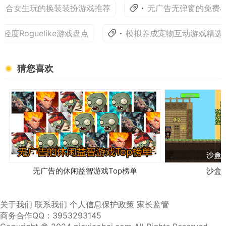
适合女生玩的换装装扮游戏推荐
无广告无弹窗的免费小
轻度Roguelike游戏盘点
模拟养成宠物互动游戏精选
猜您喜欢
无广告的休闲益智游戏Top榜单
沙盒
关于我们
联系我们
个人信息保护政策
家长监管
商务合作QQ：3953293145