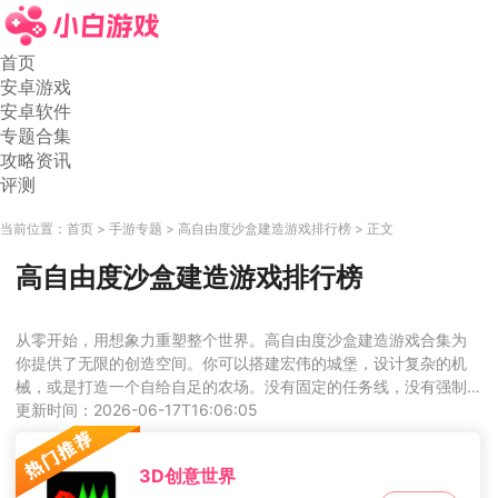
首页
安卓游戏
安卓软件
专题合集
攻略资讯
评测
当前位置：
首页
手游专题
高自由度沙盒建造游戏排行榜
正文
高自由度沙盒建造游戏排行榜
从零开始，用想象力重塑整个世界。高自由度沙盒建造游戏合集为
你提供了无限的创造空间。你可以搭建宏伟的城堡，设计复杂的机
械，或是打造一个自给自足的农场。没有固定的任务线，没有强制
的目标，游戏的核心乐趣就在于探索和创造本身。无论是追求极致
更新时间：2026-06-17T16:06:05
建筑的玩家，还是喜欢体验田园生活的模拟爱好者，都能在这里找
到属于自己的玩法。
3D创意世界