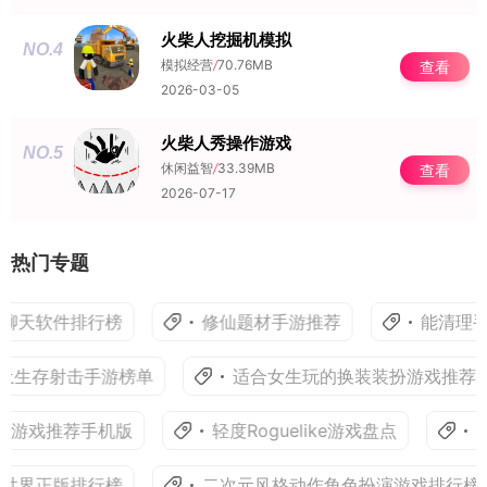
火柴人挖掘机模拟
NO.4
模拟经营
/
70.76MB
查看
2026-03-05
火柴人秀操作游戏
NO.5
休闲益智
/
33.39MB
查看
2026-07-17
热门专题
聊天软件排行榜
修仙题材手游推荐
能清理手
土生存射击手游榜单
适合女生玩的换装装扮游戏推荐
车游戏推荐手机版
轻度Roguelike游戏盘点
模
世界正版排行榜
二次元风格动作角色扮演游戏排行榜