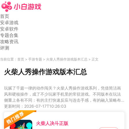
首页
安卓游戏
安卓软件
专题合集
攻略资讯
评测
当前位置：
首页
手游专题
火柴人秀操作游戏版本汇总
正文
火柴人秀操作游戏版本汇总
玩腻了千篇一律的动作闯关？火柴人秀操作游戏系列，凭借简洁画
风和硬核操作，成了不少玩家手机里的常驻游戏。不同版本在玩法
侧重上各有不同：有的主打快速反应与连击手感，有的融入策略布
阵元素，还有的加入了roguelike随机闯关机制。虽然核心都是火柴
更新时间：2026-07-17T10:26:03
人主角，但每个版本在关卡设计、技能组合和难度曲线上的调校都
略有差异，适合喜欢挑战操作上限的玩家逐一体验。
火柴人决斗正版