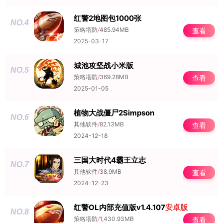
红警2地图包1000张
NO.4
策略塔防
/
485.94MB
查看
2025-03-17
城池攻坚战小米版
NO.5
策略塔防
/
369.28MB
查看
2025-01-05
植物大战僵尸2Simpson
NO.6
其他软件
/
82.13MB
查看
2024-12-18
三国大时代4霸王立志
NO.7
其他软件
/
38.9MB
查看
2024-12-23
红警OL内部充值版v1.4.107
安卓版
NO.8
策略塔防
/
1,430.93MB
查看