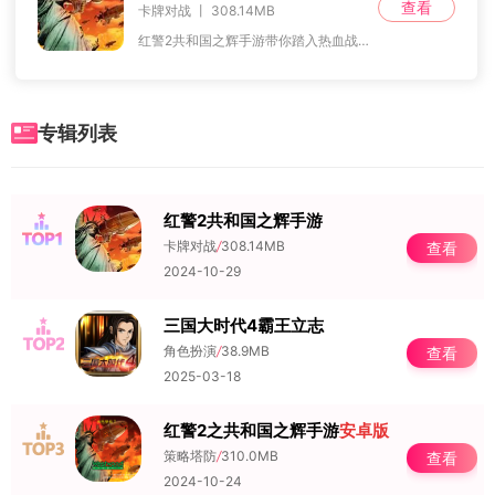
查看
卡牌对战 丨 308.14MB
红警2共和国之辉手游带你踏入热血战场，领略最为强大的战斗阵容。这款游戏延续经典策略玩法，界面设置为简体中文，让你毫无阻碍地畅享激烈对决。在这里，你可以修建防御基
专辑列表
红警2共和国之辉手游
NO.1
卡牌对战
/
308.14MB
查看
2024-10-29
三国大时代4霸王立志
NO.2
角色扮演
/
38.9MB
查看
2025-03-18
红警2之共和国之辉手游
安卓版
NO.3
策略塔防
/
310.0MB
查看
2024-10-24