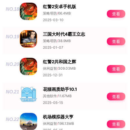
红警2安卓手机版
NO.18
策略塔防
/
66.4MB
查看
2025-03-10
三国大时代4霸王立志
NO.19
策略塔防
/
38.9MB
查看
2025-01-07
红警2共和国之辉
NO.20
休闲益智
/
309.03MB
查看
2025-12-31
花猫画质助手10.1
NO.21
其他软件
/
11.67MB
查看
2025-05-15
机场模拟器大亨
NO.22
休闲益智
/
196.13MB
查看