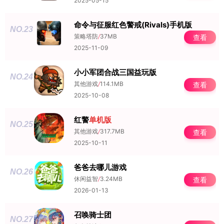
2025-05-15
命令与征服红色警戒(Rivals)手机版
NO.23
策略塔防
/
37MB
查看
2025-11-09
小小军团合战三国益玩版
NO.24
其他游戏
/
114.1MB
查看
2025-10-08
红警
单机版
NO.25
其他游戏
/
317.7MB
查看
2025-10-11
爸爸去哪儿游戏
NO.26
休闲益智
/
3.24MB
查看
2026-01-13
召唤骑士团
NO.27