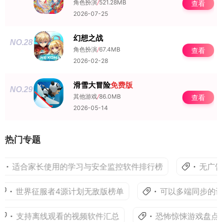
角色扮演
/
521.28MB
查看
2026-07-25
幻想之战
NO.28
角色扮演
/
67.4MB
查看
2026-02-28
滑雪大冒险
免费版
NO.29
其他游戏
/
86.0MB
查看
2026-05-14
热门专题
适合家长使用的学习与安全监控软件排行榜
无广告的
世界征服者4源计划无敌版榜单
可以多端同步的记
支持离线观看的视频软件汇总
恐怖惊悚游戏盘点大