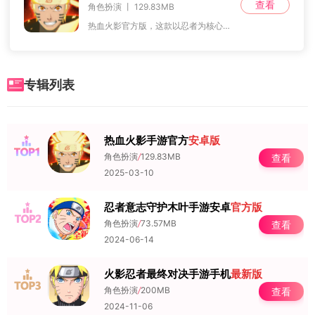
查看
角色扮演 丨 129.83MB
热血火影官方版，这款以忍者为核心的RPG手游，巧妙融合了竞技的激情、策略的深邃与冒险的惊险，为玩家们献上了一场前所未有的热血忍者之旅。在这里，你将有机会扮演心
专辑列表
热血火影手游官方
安卓版
NO.1
角色扮演
/
129.83MB
查看
2025-03-10
忍者意志守护木叶手游安卓
官方版
NO.2
角色扮演
/
73.57MB
查看
2024-06-14
火影忍者最终对决手游手机
最新版
NO.3
角色扮演
/
200MB
查看
2024-11-06