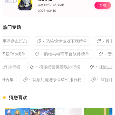
NO.13
其他软件
/
165.4MB
查看
2025-03-10
热门专题
手游盘点汇总
恐怖惊悚游戏下载榜单
搜书大
载Top榜单
购物与电商平台软件榜单
音频
软件排行榜
模拟经营类游戏排行榜
社区生活
对合集
音频处理与录音软件排行榜
AI智能
猜您喜欢