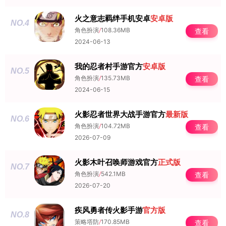
火之意志羁绊手机安卓
安卓版
NO.4
角色扮演
/
108.36MB
查看
2024-06-13
我的忍者村手游官方
安卓版
NO.5
角色扮演
/
135.73MB
查看
2024-06-15
火影忍者世界大战手游官方
最新版
NO.6
角色扮演
/
104.72MB
查看
2026-07-09
火影木叶召唤师游戏官方
正式版
NO.7
角色扮演
/
542.1MB
查看
2026-07-20
疾风勇者传火影手游
官方版
NO.8
策略塔防
/
170.85MB
查看