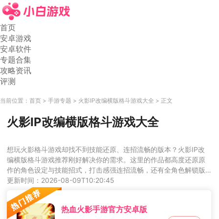
首页
安卓游戏
安卓软件
专题合集
攻略资讯
评测
当前位置：
首页
手游专题
火影IP改编横版格斗游戏大全
正文
火影IP改编横版格斗游戏大全
想玩火影格斗游戏却找不到技能还原、连招流畅的版本？火影IP改
编横版格斗游戏推荐刚好解决你的需求。这里的作品都高度还原原
作的角色设定与技能招式，打击感强连招流畅，还有全角色解锁版
本可以直接体验所有人气忍者，不管是单挑AI还是和好友联机对战
更新时间：2026-08-09T10:20:45
都爽感十足。
热血火影手游官方安卓版