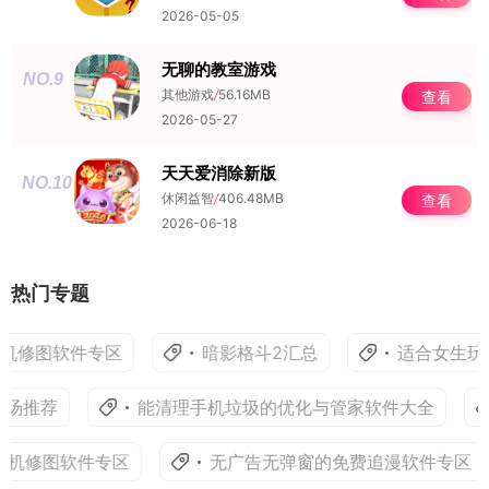
2026-05-05
无聊的教室游戏
NO.9
其他游戏
/
56.16MB
查看
2026-05-27
天天爱消除新版
NO.10
休闲益智
/
406.48MB
查看
2026-06-18
热门专题
机修图软件专区
暗影格斗2汇总
适合女生玩
汤推荐
能清理手机垃圾的优化与管家软件大全
手机修图软件专区
无广告无弹窗的免费追漫软件专区