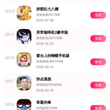
拼图乱七八糟
NO.4
其他游戏
/
53.7MB
查看
2025-07-28
异常咖啡机2豪华版
NO.5
角色扮演
/
227.11MB
查看
2025-10-24
窗台上的蝴蝶手机版
NO.6
其他游戏
/
284.14MB
查看
2026-02-14
快点逃脱
NO.7
休闲益智
/
49.65MB
查看
2026-02-18
答题先锋
NO.8
休闲益智
/
27MB
查看