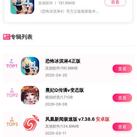
查看
其他软件 丨 181.99MB
《恐怖冰淇淋4》官方正版最新版本，这是一款融合了解谜、冒险、恐怖与惊悚等诸多元素的逃脱类手游，同时它也是《恐怖冰淇淋》系列的第四部佳作。该作基于第三部的故事情节
专辑列表
恐怖冰淇淋4正版
NO.1
其他软件
/
181.99MB
查看
2025-04-25
熹妃Q传满v变态版
NO.2
模拟经营
/
1.71GB
查看
2026-08-08
凤凰新闻极速版 v7.38.6
安卓版
NO.3
其他软件
/
134.89MB
查看
2025-03-11