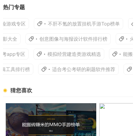
热门专题
险游戏专区
不肝不氪的放置挂机手游Top榜单
影大全
创意图像与海报设计软件排行榜
火
app专区
模拟经营建造类游戏精选
能搬砖
辑工具排行榜
适合考公考研的刷题软件推荐
猜您喜欢