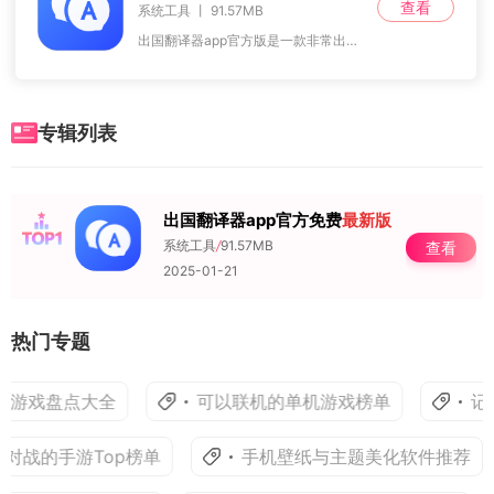
查看
系统工具 丨 91.57MB
出国翻译器app官方版是一款非常出色的翻译工具，能帮助用户通过手机轻松翻译各种语言内容，支持文字、语音及拍照翻译，可实现多种语言之间的相互转换，操作简便且易于
专辑列表
出国翻译器app官方免费
最新版
NO.1
系统工具
/
91.57MB
查看
2025-01-21
热门专题
险游戏盘点大全
可以联机的单机游戏榜单
记
对战的手游Top榜单
手机壁纸与主题美化软件推荐