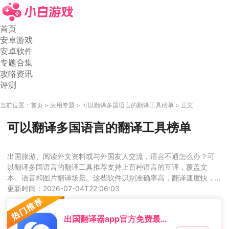
首页
安卓游戏
安卓软件
专题合集
攻略资讯
评测
当前位置：
首页
应用专题
可以翻译多国语言的翻译工具榜单
正文
可以翻译多国语言的翻译工具榜单
出国旅游、阅读外文资料或与外国友人交流，语言不通怎么办？可
以翻译多国语言的翻译工具推荐支持上百种语言的互译，覆盖文
本、语音和图片翻译场景。这些软件识别准确率高，翻译速度快，
部分工具还提供离线翻译包，没网也能用。同声传译功能让你在对
更新时间：2026-07-04T22:06:03
话时实时显示译文，打破沟通壁垒。无论是学习、工作还是旅行，
都是得力的语言助手。
出国翻译器app官方免费最新版