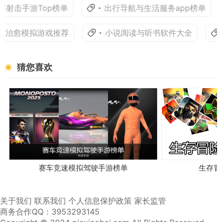
射击手游Top榜单
出行导航与生活服务app榜单
的治愈模拟游戏推荐
小说阅读与听书软件大全
猜您喜欢
赛车竞速模拟驾驶手游榜单
生存冒
关于我们
联系我们
个人信息保护政策
家长监管
商务合作QQ：3953293145