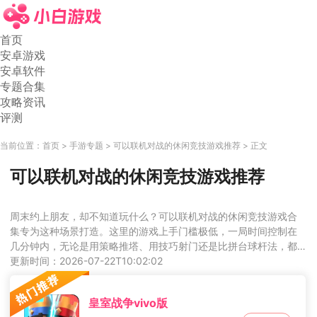
首页
安卓游戏
安卓软件
专题合集
攻略资讯
评测
当前位置：
首页
手游专题
可以联机对战的休闲竞技游戏推荐
正文
可以联机对战的休闲竞技游戏推荐
周末约上朋友，却不知道玩什么？可以联机对战的休闲竞技游戏合
集专为这种场景打造。这里的游戏上手门槛极低，一局时间控制在
几分钟内，无论是用策略推塔、用技巧射门还是比拼台球杆法，都
能快速分出胜负。匹配机制公平，网络延迟优化到位，让你和好友
更新时间：2026-07-22T10:02:02
在欢声笑语中度过碎片时间。不用肝等级，不用氪金变强，纯粹的
竞技乐趣才是核心。
皇室战争vivo版