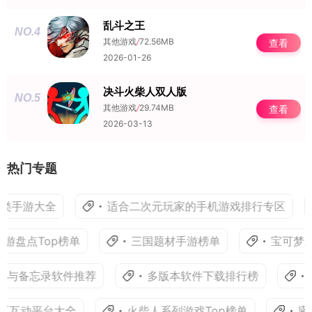
乱斗之王
NO.4
其他游戏
/
72.56MB
查看
2026-01-26
决斗火柴人双人版
NO.5
其他游戏
/
29.74MB
查看
2026-03-13
热门专题
类手游大全
适合二次元玩家的手机游戏排行专区
游盘点Top榜单
三国题材手游榜单
宝可梦系
记与备忘录软件推荐
多版本软件下载排行榜
区互动平台大全
火柴人系列游戏Top榜单
密