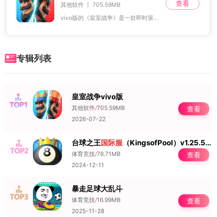
查看
其他软件 丨 705.59MB
vivo版的《皇室战争》是一款即时策略塔防类手游。玩家需在3分钟内，通过破坏对手的建筑来赢得星星，并在规定时间内获得更多星星以获胜。玩家必须在限定时间内运用各
专辑列表
皇室战争vivo版
NO.1
其他软件
/
705.59MB
查看
2026-07-22
台球之王
国际服
（KingsofPool）v1.25.5
安
NO.2
体育竞技
/
76.71MB
查看
2024-12-11
暴走足球大乱斗
NO.3
体育竞技
/
16.99MB
查看
2025-11-28