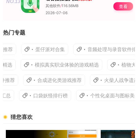
NO.13
其他软件
/
116.56MB
查看
2026-07-06
热门专题
推荐
蛋仔派对合集
音频处理与录音软件排
精选
模拟真实职业体验的游戏精选
植物大
件推荐
合成进化类游戏推荐
火柴人战争遗产
汇总
口袋妖怪排行榜
个性化桌面与图标美化
猜您喜欢