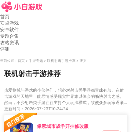
首页
安卓游戏
安卓软件
专题合集
攻略资讯
评测
当前位置：
首页
手游专题
联机射击手游推荐
正文
联机射击手游推荐
热爱枪械与游戏的小伙伴们，想必对射击类手游都青睐有加。在射
击游戏的天地里，能尽情感受现实世界难以体会的畅快射击之感。
然而，不少射击类手游往往主打个人玩法模式，致使众多玩家逐渐
离去，游戏玩法也变得单调无趣。今天，小编特意为大家整理了一
更新时间：2026-07-23T10:24:24
些好玩的联机射击手游并推荐给大家，感兴趣的玩家们赶紧来瞧瞧
吧。 
像素城市战争开挂修改版