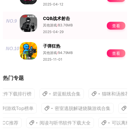
2025-04-12
CQB战术射击
NO.9
其他游戏
/
83.76MB
查看
2025-04-29
子弹狂热
NO.10
其他游戏
/
94.79MB
查看
2025-11-01
热门专题
软件下载排行榜
碧蓝航线合集
猫咪和汤推荐
列游戏Top榜单
密室逃脱解谜烧脑游戏合集
SCC推荐
阅读与听书软件下载大全
可以离线