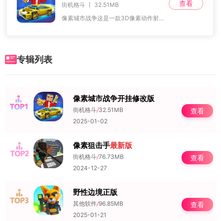
查看
街机格斗 丨 32.51MB
像素城市战争这是一款3D像素动作射击手游，游戏拥有丰富的沙盒像素和精美的MC像素画风，以及风格独特的30张地图，让你的感官得到全新的体验。在游戏中，玩家
专辑列表
像素城市战争开挂修改版
NO.1
街机格斗
/
32.51MB
查看
2025-01-02
像素狙击手
最新版
NO.2
街机格斗
/
76.73MB
查看
2024-12-27
野性边境正版
NO.3
其他软件
/
96.85MB
查看
2025-01-21