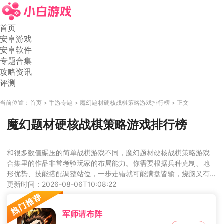
首页
安卓游戏
安卓软件
专题合集
攻略资讯
评测
当前位置：
首页
手游专题
魔幻题材硬核战棋策略游戏排行榜
正文
魔幻题材硬核战棋策略游戏排行榜
和很多数值碾压的简单战棋游戏不同，魔幻题材硬核战棋策略游戏
合集里的作品非常考验玩家的布局能力。你需要根据兵种克制、地
形优势、技能搭配调整站位，一步走错就可能满盘皆输，烧脑又有
成就感，是战棋爱好者的必玩合集。
更新时间：2026-08-06T10:08:22
军师请布阵