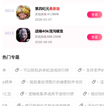
第四纪元
最新版
NO.4
其他游戏
/
41.28MB
查看
2026-02-07
战锤40k混沌锻造
NO.5
其他游戏
/
688.35MB
查看
2026-08-06
热门专题
榜单
可以联机的单机游戏排行榜
支持变声的语
p榜单
能批量处理图片的修图软件专区
适合
件汇总
宠物收集养成类手游排行榜
能识别植
精选
僵尸题材生存射击游戏榜单
适合打发时