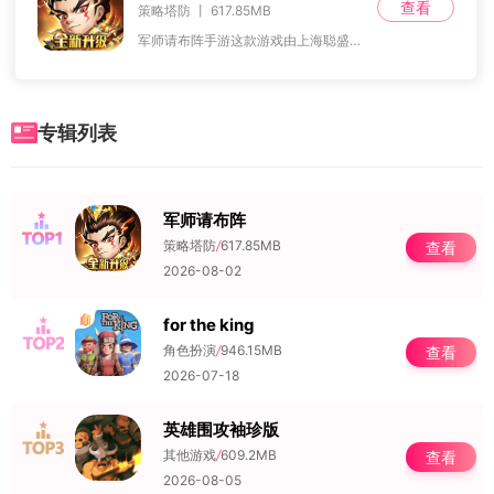
查看
策略塔防 丨 617.85MB
军师请布阵手游这款游戏由上海聪盛网络科技有限公司开发，是一款回合制卡牌策略游戏。游戏画面采用了Q版卡通风格，并以三国时期为背景，将众多武将进行了萌化处理。即使
专辑列表
军师请布阵
NO.1
策略塔防
/
617.85MB
查看
2026-08-02
for the king
NO.2
角色扮演
/
946.15MB
查看
2026-07-18
英雄围攻袖珍版
NO.3
其他游戏
/
609.2MB
查看
2026-08-05