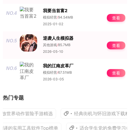
我要当首富2
NO.4
模拟经营
/
94.54MB
查看
2025-01-02
逆袭人生模拟器
NO.5
其他游戏
/
85.7MB
查看
2026-05-10
我的江南皮革厂
NO.6
模拟经营
/
67.51MB
查看
2026-03-05
热门专题
放世界动作冒险手游精选
经典街机与怀旧游戏下载精
译的实用工具软件Top榜单
适合学生党的免费学习备