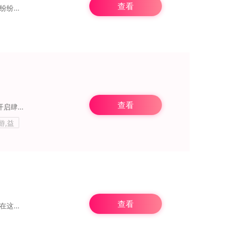
查看
植物大战僵尸娘化版为经典塔防游戏带来焕然一新的视觉与玩法体验。在这里，植物与僵尸纷纷化身可爱萌娘，演绎别样的战斗故事。植物们以少女形象呈现，豌豆射手化身活力满满
查看
植物大战僵尸2无敌版在经典塔防玩法上带来超凡变革。此版本中，植物近乎无敌，为玩家开启肆意对抗僵尸的畅快之旅。游戏延续丰富多样的世界设定，从神秘古埃及到未来都市，
游,益
查看
植物大战僵尸西游版无限阳光版巧妙融合经典塔防与西游元素，带来别具一格的游戏体验。在这个版本中，无限阳光设定让你摆脱资源束缚，随心所欲地种植各种神奇植物。不仅有大