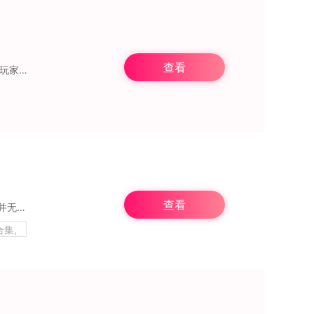
查看
在《最后的生存之地》里，玩家构建出一个末日背景下僵尸猖獗肆虐的世界。在此世界中，玩家需与队友相互配合，凭借组织能力，抵御丧尸一波又一波的进攻。游戏有着丰富的关卡
查看
植物大战僵尸Xi版，是由大神精心自制改版的PVZ游戏。其核心玩法与机制基本维持原样，并无太大改动。此次改版最为关键的更新在于增加了大量关卡，同时对部分植物的攻击
集,