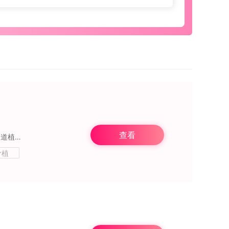
查看
植物大战僵尸2怎么下载安装？本页面提供了植物大战僵尸2国际版官方下载。如果您还不知道植物大战僵尸2国际版在哪下载，这是最经典的植物大战僵尸游戏，多种新的植物登场
阶植