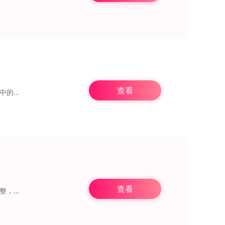
查看
这就需要在
查看
植物大战僵尸融合二创版游戏中，开发者不仅对原有的植物与僵尸进行了细致的数值平衡调整，还在视觉与音效方面进行了全面升级。游戏的画面细节更加丰富，无论是阳光洒落的庭