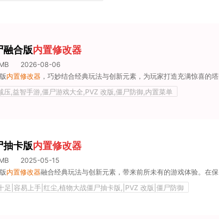
尸融合版
内置修改器
3MB
2026-08-06
版
内置修改器
，巧妙结合经典玩法与创新元素，为玩家打造充满惊喜的塔防世界。该版本不仅有熟悉的植物与僵尸，更融入奇妙融合设定，催生新奇战斗
减压,益智手游,僵尸游戏大全,PVZ 改版,僵尸防御,内置菜单
尸抽卡版
内置修改器
4MB
2025-05-15
版
内置修改器
融合经典玩法与创新元素，带来前所未有的游戏体验。在保留原版塔防精髓基础上，加入抽卡系统，为获取植物增添惊喜与
十足|容易上手|红尘,植物大战僵尸抽卡版,|PVZ 改版|僵尸防御