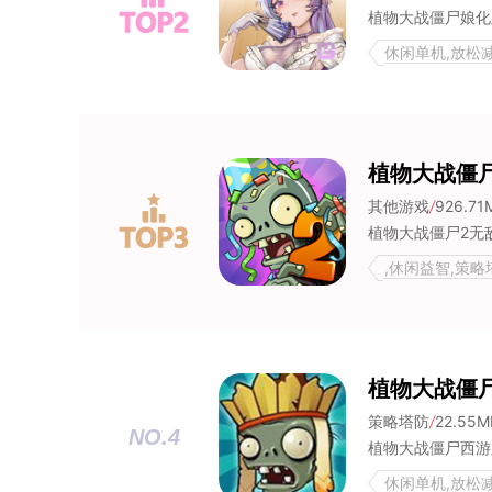
休闲单机,放松
植物大战僵
其他游戏
/
926.71
,休闲益智,策
智手游合集,僵
植物大战僵
策略塔防
/
22.55M
NO.4
休闲单机,放松减