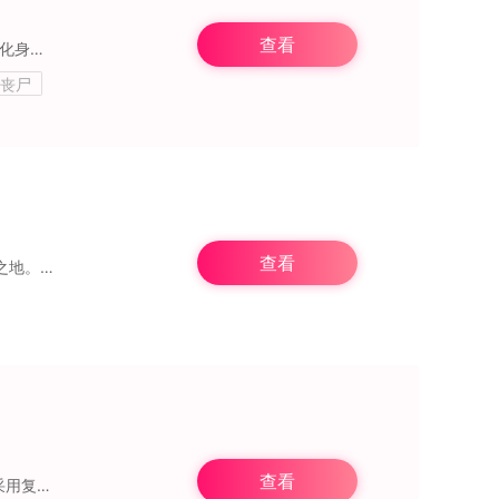
查看
《他们来了：僵尸防御》是一款极具创意且充满刺激感的枪战射击游戏。在游戏里，玩家将化身为勇敢的幸存者，置身于僵尸肆虐的世界，努力谋求生存。玩家得搭建起坚固的防御工
,丧尸
查看
《僵尸时代3》是一款超刺激好玩的僵尸射击生存手游，玩家会置身于一个跨越时空的异域之地。此世界充斥着神秘又危险的元素，每迈出一步，都有可能成为生与死的分界线。在这
查看
给大家分享僵尸射击与防御2025的下载安装包！这是一款人气超高的横版射击冒险游戏，采用复古像素画风，其中僵尸射击保卫战的可玩性爆表。在游戏里，你要清理那些阻挡你