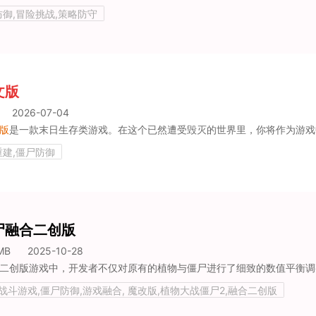
防御,冒险挑战,策略防守
文版
2026-07-04
版
是一款末日生存类游戏。在这个已然遭受毁灭的世界里，你将作为游戏中的幸存者，肩负起重建文明的重任。玩家在游戏中首要任务便是存活下来，而
重建,僵尸防御
尸融合二创版
MB
2025-10-28
版,战斗游戏,僵尸防御,游戏融合, 魔改版,植物大战僵尸2,融合二创版