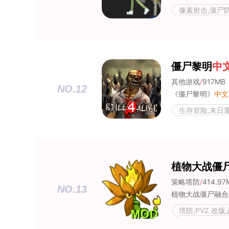
像素射击,僵尸
僵尸黎明
中
其他游戏
/
917MB
NO.12
《僵尸黎明》
中文
生存冒险,末日
植物大战僵
策略塔防
/
414.97
NO.13
塔防,PVZ 改