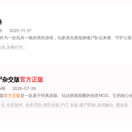
路
B
2025-11-27
防御,策略经营
尸杂交版
官方正版
5MB
2026-07-26
版
官方正版
是一款基于经典原版、玩法彻底颠覆的创意MOD。它的核心创意就两个字——“杂交”
足,创意制作, 创意塔防,塔防创新,PVZ 改版,僵尸防御,游戏融合, 魔改版