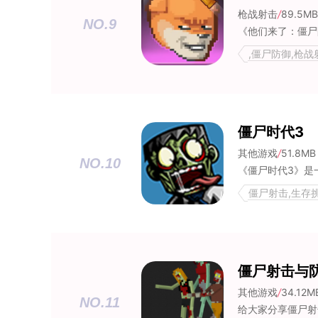
枪战射击
/
89.5MB
NO.9
,僵尸防御,枪
围城
僵尸时代3
其他游戏
/
51.8MB
NO.10
僵尸射击,生存
僵尸射击与
其他游戏
/
34.12M
NO.11