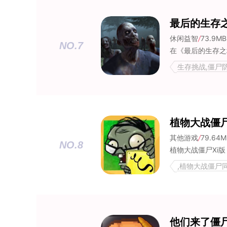
最后的生存
休闲益智
/
73.9MB
NO.7
生存挑战,僵尸防
植物大战僵尸
其他游戏
/
79.64M
NO.8
,植物大战僵尸
僵尸防御,魔改
他们来了僵