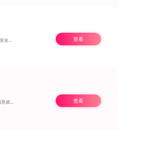
查看
《放置僵尸公路》作为一款别具一格的塔防游戏，玩家肩负着抵御僵尸队伍来袭、守护公路安全的重任。在游戏过程中，玩家能够布置诸如防御塔、炮台之类的防御设施，并且还得借
查看
，把原作