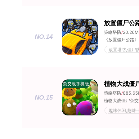
放置僵尸公
策略塔防
/
20.26M
NO.14
放置塔防,僵尸
植物大战僵
策略塔防
/
885.6
NO.15
植物大战僵尸杂交
趣味休闲,趣味十