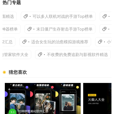
热门专题
桌面精选
可以多人联机对战的手游Top榜单
手
神器榜单
末日僵尸生存射击手游Top榜单
出行
2汇总
适合女生玩的治愈模拟游戏推荐
小说
管家软件大全
不收费的免费追剧与影视软件精选
猜您喜欢