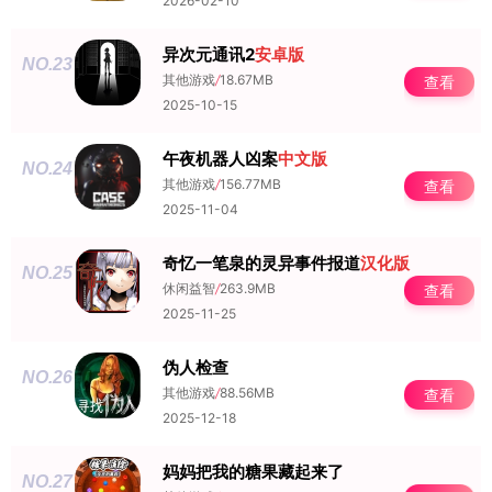
2026-02-10
异次元通讯2
安卓版
NO.23
其他游戏
/
18.67MB
查看
2025-10-15
午夜机器人凶案
中文版
NO.24
其他游戏
/
156.77MB
查看
2025-11-04
奇忆一笔泉的灵异事件报道
汉化版
NO.25
休闲益智
/
263.9MB
查看
2025-11-25
伪人检查
NO.26
其他游戏
/
88.56MB
查看
2025-12-18
妈妈把我的糖果藏起来了
NO.27