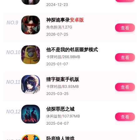
2024-12-23
神探诡事录
安卓版
NO.9
角色扮演
/
1.27G
查看
2026-07-25
他不是我的邻居噩梦模式
NO.10
卡牌对战
/
266.98MB
查看
2025-01-07
猜字疑案手机版
NO.11
卡牌对战
/
83.93MB
查看
2025-03-25
侦探罪恶之城
NO.12
休闲益智
/
107.97MB
查看
2025-04-07
卧底狼人游戏