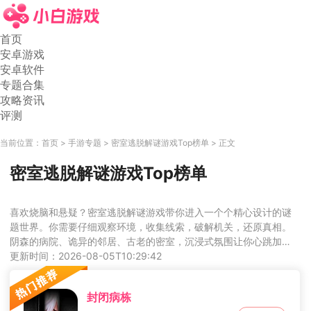
首页
安卓游戏
安卓软件
专题合集
攻略资讯
评测
当前位置：
首页
手游专题
密室逃脱解谜游戏Top榜单
正文
密室逃脱解谜游戏Top榜单
喜欢烧脑和悬疑？密室逃脱解谜游戏带你进入一个个精心设计的谜
题世界。你需要仔细观察环境，收集线索，破解机关，还原真相。
阴森的病院、诡异的邻居、古老的密室，沉浸式氛围让你心跳加
速。本专题精选多款解谜作品，剧情层层递进，谜题巧妙多样。每
更新时间：2026-08-05T10:29:42
个角落都可能隐藏关键，需要你用智慧和耐心揭开秘密。适合喜欢
推理和挑战的玩家，锻炼逻辑思维。在谜题破解的那一刻，成就感
封闭病栋
满满。快去寻找属于你的那一款吧！