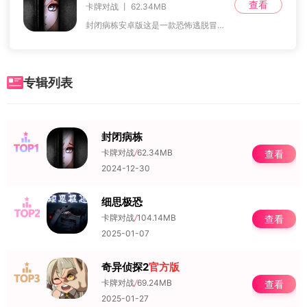
查看
卡牌对战 丨 62.34MB
封闭病栋安卓版这是一款恐怖逃脱冒险游戏，游戏的整体风格阴暗忧郁，关卡场景阴森可怖，并且搭配了略显紧张的背景音乐和音效，营造出一种让人窒息的游戏氛围。玩家将跟随
专辑列表
封闭病栋
NO.1
卡牌对战
/
62.34MB
查看
2024-12-30
细思极恐
NO.2
卡牌对战
/
104.14MB
查看
2025-01-07
奇异侦探2
官方版
NO.3
卡牌对战
/
69.24MB
查看
2025-01-27