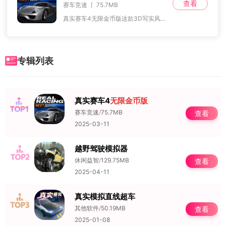
查看
赛车竞速 丨 75.7MB
真实赛车4无限金币版这款3D写实风格的赛车竞速游戏以其真实的赛道设计、丰富的车辆选择、细腻的画面和流畅的动画，以及易于上手的操控系统，吸引了众多赛车爱好者的喜爱
专辑列表
真实赛车4
无限金币版
NO.1
赛车竞速
/
75.7MB
查看
2025-03-11
越野驾驶模拟器
NO.2
休闲益智
/
129.75MB
查看
2025-04-11
真实模拟直线超车
NO.3
其他软件
/
50.19MB
查看
2025-01-08