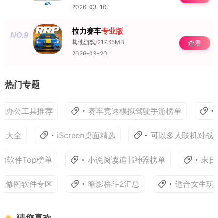
2026-03-10
拉力赛车
专业版
NO.9
其他游戏
/
217.65MB
查看
2026-03-20
热门专题
的办公工具推荐
赛车竞速模拟驾驶手游榜单
人大全
iScreen桌面精选
可以多人联机对战的
软件Top榜单
小说阅读追书神器榜单
末日僵
机修图软件专区
暗影格斗2汇总
适合女生玩的
猜您喜欢