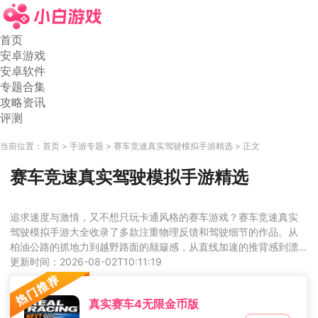
首页
安卓游戏
安卓软件
专题合集
攻略资讯
评测
当前位置：
首页
手游专题
赛车竞速真实驾驶模拟手游精选
正文
赛车竞速真实驾驶模拟手游精选
追求速度与激情，又不想只玩卡通风格的赛车游戏？赛车竞速真实
驾驶模拟手游大全收录了多款注重物理反馈和驾驶细节的作品。从
柏油公路的抓地力到越野路面的颠簸感，从直线加速的推背感到漂
移过弯的车身姿态，都力求还原真实驾驶体验。你可以体验专业赛
更新时间：2026-08-02T10:11:19
道的计时挑战，也可以享受野外自由驾驶的乐趣。对于车迷和追求
操作手感的玩家来说，这里的每一款游戏都能让你沉浸其中，感受
真实赛车4无限金币版
引擎的轰鸣。